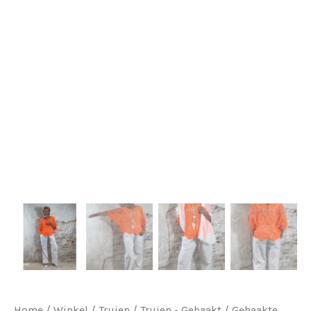
Home
/
Winkel
/
Truien
/
Truien - Gehaakt
/ Gehaakte