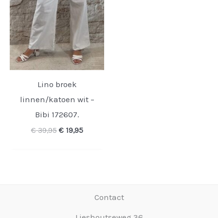
Lino broek
linnen/katoen wit –
Bibi 172607.
Oorspronkelijke
Huidige
€
39,95
€
19,95
prijs
prijs
was:
is:
€ 39,95.
€ 19,95.
Contact
Lieshoutseweg 36