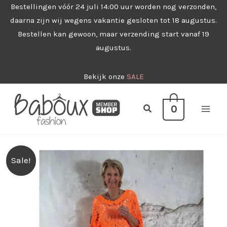
Ga
Bestellingen vóór 24 juli 14:00 uur worden nog verzonden,
daarna zijn wij wegens vakantie gesloten tot 18 augustus.
naar
Bestellen kan gewoon, maar verzending start vanaf 19
de
augustus.
inhoud
Bekijk onze
SALE
Zoeken
0
Sale!