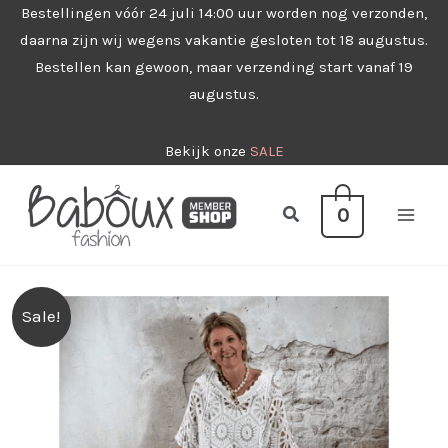
Ga
Bestellingen vóór 24 juli 14:00 uur worden nog verzonden,
daarna zijn wij wegens vakantie gesloten tot 18 augustus.
naar
Bestellen kan gewoon, maar verzending start vanaf 19
de
augustus.
inhoud
Bekijk onze
SALE
Zoeken
0
Sale!