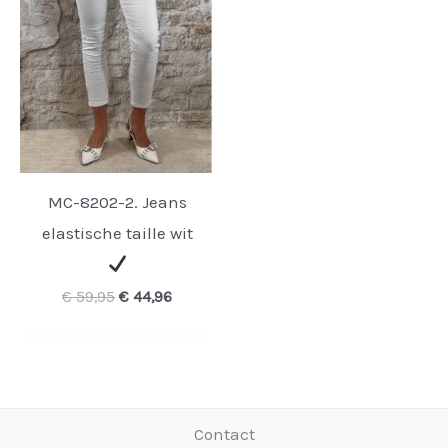
MC-8202-2. Jeans
elastische taille wit
Oorspronkelijke
Huidige
€
59,95
€
44,96
prijs
prijs
was:
is:
€ 59,95.
€ 44,96.
Contact