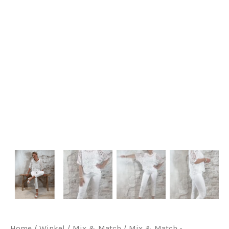
Home
/
Winkel
/
Mix & Match
/
Mix & Match -