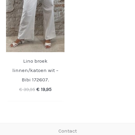
Lino broek
linnen/katoen wit –
Bibi 172607.
Oorspronkelijke
Huidige
€
39,95
€
19,95
prijs
prijs
was:
is:
€ 39,95.
€ 19,95.
Contact