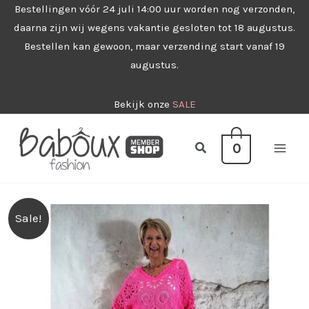
Ga
Bestellingen vóór 24 juli 14:00 uur worden nog verzonden,
daarna zijn wij wegens vakantie gesloten tot 18 augustus.
naar
Bestellen kan gewoon, maar verzending start vanaf 19
de
augustus.
inhoud
Bekijk onze
SALE
Zoeken
0
Sale!