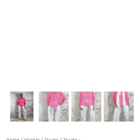
Home
/
Winkel
/
Truien
/
Truien -