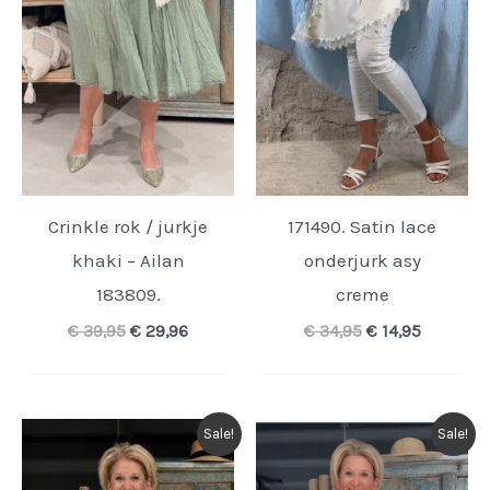
Crinkle rok / jurkje
171490. Satin lace
khaki – Ailan
onderjurk asy
183809.
creme
Oorspronkelijke
Huidige
Oorspronkelijk
Huidige
€
39,95
€
29,96
€
34,95
€
14,95
prijs
prijs
prijs
prijs
was:
is:
was:
is:
€ 39,95.
€ 29,96.
€ 34,95.
€ 14,95.
Sale!
Sale!