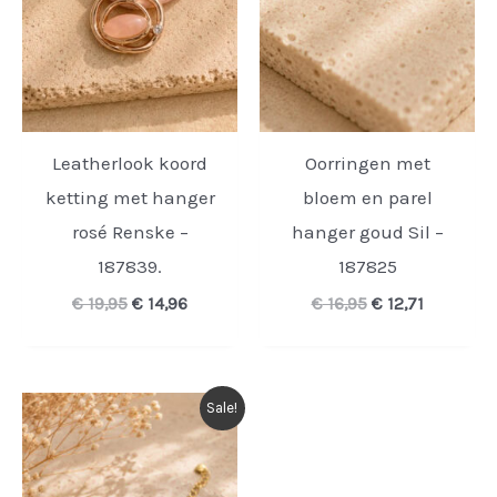
Leatherlook koord
Oorringen met
ketting met hanger
bloem en parel
rosé Renske –
hanger goud Sil –
187839.
187825
Oorspronkelijke
Huidige
Oorspronkelijk
Huidige
€
19,95
€
14,96
€
16,95
€
12,71
prijs
prijs
prijs
prijs
was:
is:
was:
is:
€ 19,95.
€ 14,96.
€ 16,95.
€ 12,71.
Sale!