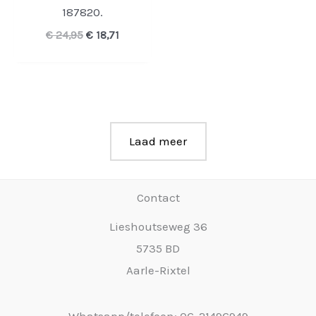
187820.
Oorspronkelijke
Huidige
€
24,95
€
18,71
prijs
prijs
was:
is:
€ 24,95.
€ 18,71.
Laad meer
Contact
Lieshoutseweg 36
5735 BD
Aarle-Rixtel
Whatsapp/telefoon: 06-21496949