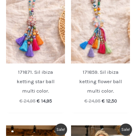
171871. Sil ibiza
171859. Sil ibiza
ketting star ball
ketting flower ball
multi color.
multi color.
Oorspronkelijke
Huidige
Oorspronkelijk
Huidige
€
24,95
€
14,95
€
24,95
€
12,50
prijs
prijs
prijs
prijs
was:
is:
was:
is:
€ 24,95.
€ 14,95.
€ 24,95.
€ 12,50.
Sale!
Sale!