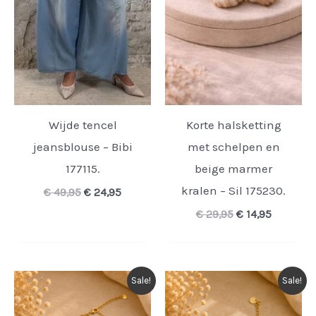
Wijde tencel
Korte halsketting
jeansblouse – Bibi
met schelpen en
177115.
beige marmer
kralen – Sil 175230.
Oorspronkelijke
Huidige
€
49,95
€
24,95
prijs
prijs
Oorspronkelijk
Huidige
€
29,95
€
14,95
was:
is:
prijs
prijs
€ 49,95.
€ 24,95.
was:
is:
€ 29,95.
€ 14,95.
Sale!
Sale!