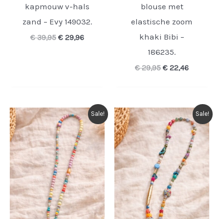
kapmouw v-hals
blouse met
zand – Evy 149032.
elastische zoom
khaki Bibi –
Oorspronkelijke
Huidige
€
39,95
€
29,96
prijs
prijs
186235.
was:
is:
€ 39,95.
€ 29,96.
Oorspronkelijke
Huidige
€
29,95
€
22,46
prijs
prijs
was:
is:
€ 29,95.
€ 22,46.
Sale!
Sale!