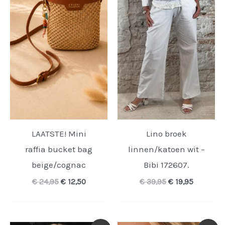
LAATSTE! Mini
Lino broek
raffia bucket bag
linnen/katoen wit –
beige/cognac
Bibi 172607.
Oorspronkelijke
Huidige
Oorspronkelijk
Huidige
€
24,95
€
12,50
€
39,95
€
19,95
prijs
prijs
prijs
prijs
was:
is:
was:
is:
€ 24,95.
€ 12,50.
€ 39,95.
€ 19,95.