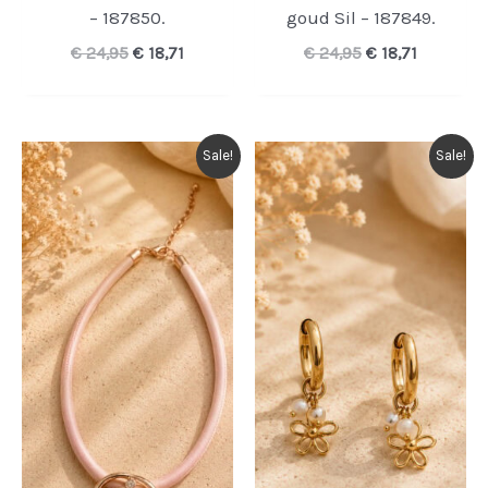
– 187850.
goud Sil – 187849.
Oorspronkelijke
Huidige
Oorspronkelijk
Huidige
€
24,95
€
18,71
€
24,95
€
18,71
prijs
prijs
prijs
prijs
was:
is:
was:
is:
€ 24,95.
€ 18,71.
€ 24,95.
€ 18,71.
Sale!
Sale!