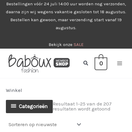
Ga
Bestellingen vóór 24 juli 14:00 uur worden nog verzonden,
daarna zijn wij wegens vakantie gesloten tot 18 augustus.
naar
Bestellen kan gewoon, maar verzending start vanaf 19
de
augustus.
inhoud
Bekijk onze
SALE
Zoeken
0
Winkel
Resultaat 1–25 van de 207
Categorieën
Gesorteer
resultaten wordt getoond
op
nieuwste