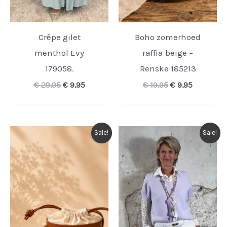
Crêpe gilet
Boho zomerhoed
menthol Evy
raffia beige –
179058.
Renske 185213
Oorspronkelijke
Huidige
Oorspronkelijk
Huidige
€
29,95
€
9,95
€
19,95
€
9,95
prijs
prijs
prijs
prijs
was:
is:
was:
is:
€ 29,95.
€ 9,95.
€ 19,95.
€ 9,95.
Sale!
Sale!