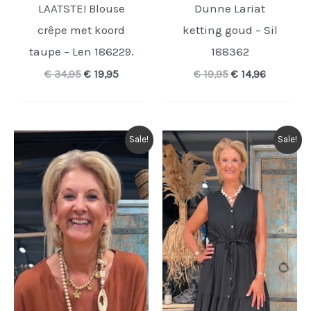
LAATSTE! Blouse
Dunne Lariat
crêpe met koord
ketting goud – Sil
taupe – Len 186229.
188362
Oorspronkelijke
Huidige
Oorspronkelijke
Huidige
€
34,95
€
19,95
€
19,95
€
14,96
prijs
prijs
prijs
prijs
was:
is:
was:
is:
€ 34,95.
€ 19,95.
€ 19,95.
€ 14,96.
Sale!
Sale!