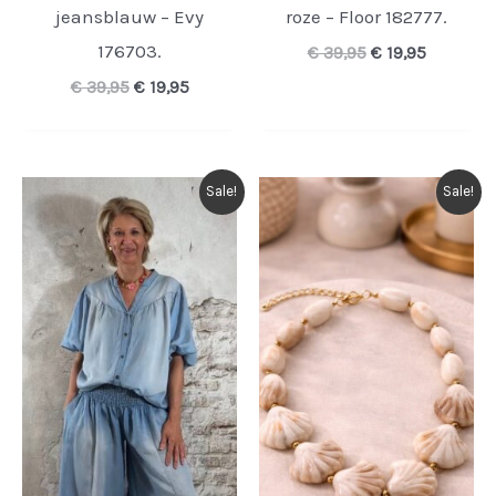
jeansblauw – Evy
roze – Floor 182777.
176703.
Oorspronkelijk
Huidige
€
39,95
€
19,95
prijs
prijs
Oorspronkelijke
Huidige
€
39,95
€
19,95
was:
is:
prijs
prijs
€ 39,95.
€ 19,95.
was:
is:
€ 39,95.
€ 19,95.
Sale!
Sale!