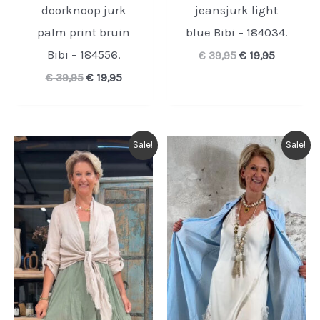
doorknoop jurk
jeansjurk light
palm print bruin
blue Bibi – 184034.
Bibi – 184556.
Oorspronkelijk
Huidige
€
39,95
€
19,95
prijs
prijs
Oorspronkelijke
Huidige
€
39,95
€
19,95
was:
is:
prijs
prijs
€ 39,95.
€ 19,95.
was:
is:
€ 39,95.
€ 19,95.
Sale!
Sale!