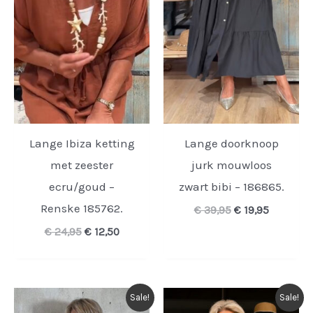
Lange Ibiza ketting
Lange doorknoop
met zeester
jurk mouwloos
ecru/goud –
zwart bibi – 186865.
Renske 185762.
Oorspronkelijk
Huidige
€
39,95
€
19,95
prijs
prijs
Oorspronkelijke
Huidige
€
24,95
€
12,50
was:
is:
prijs
prijs
€ 39,95.
€ 19,95.
was:
is:
€ 24,95.
€ 12,50.
Sale!
Sale!