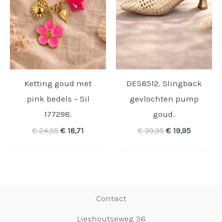
Ketting goud met
DES8512. Slingback
pink bedels – Sil
gevlochten pump
177298.
goud.
Oorspronkelijke
Huidige
Oorspronkelijk
Huidige
€
24,95
€
18,71
€
39,95
€
19,95
prijs
prijs
prijs
prijs
was:
is:
was:
is:
€ 24,95.
€ 18,71.
€ 39,95.
€ 19,95.
Contact
Lieshoutseweg 36