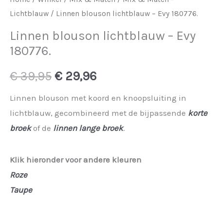
Lichtblauw
/ Linnen blouson lichtblauw – Evy 180776.
Linnen blouson lichtblauw – Evy
180776.
Oorspronkelijke
Huidige
€
39,95
€
29,96
prijs
prijs
Linnen blouson met koord en knoopsluiting in
lichtblauw, gecombineerd met de bijpassende
korte
was:
is:
broek
of de
linnen lange broek
.
€ 39,95.
€ 29,96.
Klik hieronder voor andere kleuren
Roze
Taupe