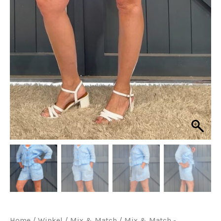
Home
/
Winkel
/
Mix & Match
/
Mix & Match -