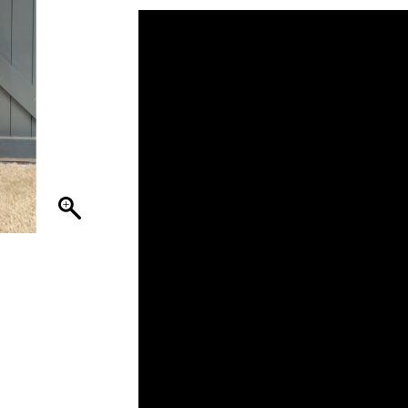
was:
is:
€ 39,95.
€ 29,96.