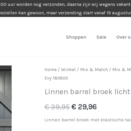
4:00 uur worden nog verzonden, daarna zijn wij wegens vakant
estellen kan gewoon, maar verzending start vanaf 19 augustu
Shoppen
Sale
Over 
Home
/
Winkel
/
Mix & Match
/
Mix & Ma
Evy 180800
Linnen barrel broek lich
Oorspronkelijke
Huidige
€
39,95
€
29,96
prijs
prijs
Linnen barrel broek met elastische tai