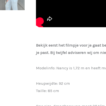
Bekijk eerst het filmpje voor je gaat b
je past. Bij twijfel adviseren wij om n
Modelinfo: Nancy is 1,72 m en heeft m
Heupwijdte: 92 cm
Taille: 85 cm
One size, draagbaar van maat 38 t/m