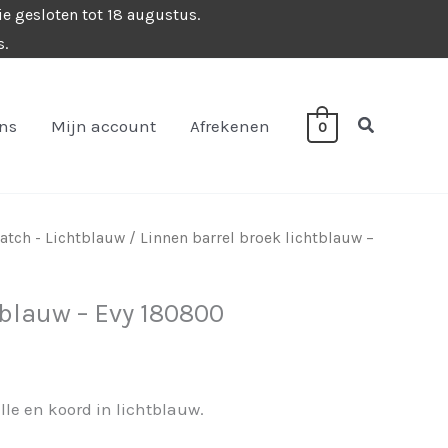
ie gesloten tot 18 augustus.
s.
Zoeken
ons
Mijn account
Afrekenen
0
tch - Lichtblauw
/ Linnen barrel broek lichtblauw –
tblauw – Evy 180800
lle en koord in lichtblauw.