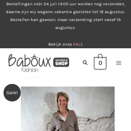
Ga
Bestellingen vóór 24 juli 14:00 uur worden nog verzonden,
daarna zijn wij wegens vakantie gesloten tot 18 augustus.
naar
Bestellen kan gewoon, maar verzending start vanaf 19
de
augustus.
inhoud
Bekijk onze
SALE
Zoeken
0
Sale!