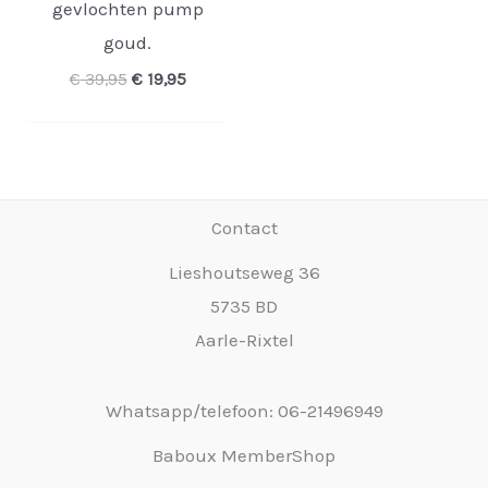
gevlochten pump
goud.
Oorspronkelijke
Huidige
€
39,95
€
19,95
prijs
prijs
was:
is:
€ 39,95.
€ 19,95.
Contact
Lieshoutseweg 36
5735 BD
Aarle-Rixtel
Whatsapp/telefoon: 06-21496949
Baboux MemberShop