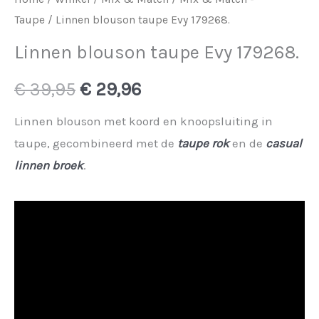
Taupe
/ Linnen blouson taupe Evy 179268.
Linnen blouson taupe Evy 179268.
Oorspronkelijke
Huidige
€
39,95
€
29,96
prijs
prijs
Linnen blouson met koord en knoopsluiting in
taupe, gecombineerd met de
taupe rok
en de
casual
was:
is:
linnen broek
.
€ 39,95.
€ 29,96.