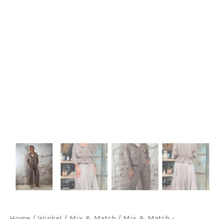
Home
/
Winkel
/
Mix & Match
/
Mix & Match -