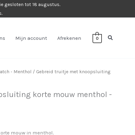
ie gesloten tot 18 augustus.
s.
Zoeken
ons
Mijn account
Afrekenen
0
atch - Menthol
/ Gebreid truitje met knoopsluiting
opsluiting korte mouw menthol -
 korte mouw in menthol.