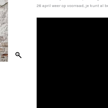
28 april weer op voorraad, je kunt al b
was:
is:
€ 34,95.
€ 26,21.