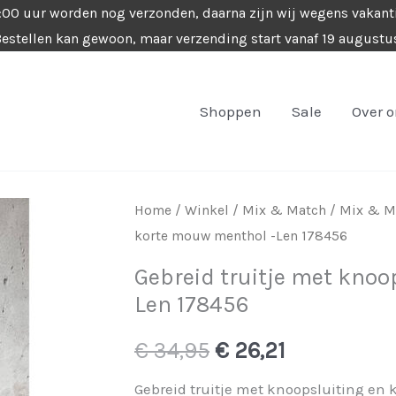
4:00 uur worden nog verzonden, daarna zijn wij wegens vakant
estellen kan gewoon, maar verzending start vanaf 19 augustu
Shoppen
Sale
Over 
Home
/
Winkel
/
Mix & Match
/
Mix & M
korte mouw menthol -Len 178456
Gebreid truitje met kno
Len 178456
Oorspronkelijke
Huidige
€
34,95
€
26,21
prijs
prijs
Gebreid truitje met knoopsluiting en