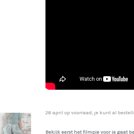
28 april op voorraad, je kunt al bestell
Bekijk eerst het filmpje voor je gaat b