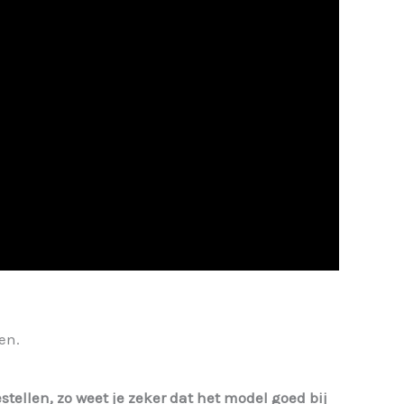
en.
estellen, zo weet je zeker dat het model goed bij