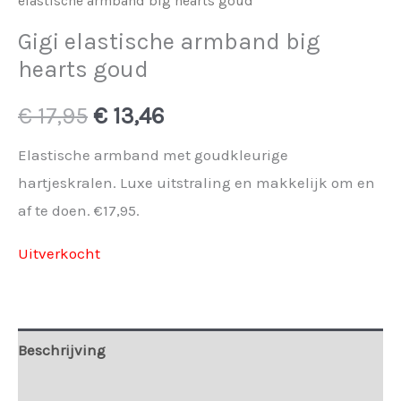
elastische armband big hearts goud
Gigi elastische armband big
hearts goud
Oorspronkelijke
Huidige
€
17,95
€
13,46
prijs
prijs
Elastische armband met goudkleurige
hartjeskralen. Luxe uitstraling en makkelijk om en
was:
is:
af te doen. €17,95.
€ 17,95.
€ 13,46.
Uitverkocht
Beschrijving
Extra informatie