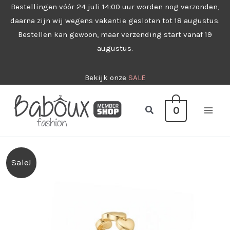
Ga
Bestellingen vóór 24 juli 14:00 uur worden nog verzonden,
daarna zijn wij wegens vakantie gesloten tot 18 augustus.
naar
Bestellen kan gewoon, maar verzending start vanaf 19
de
augustus.
inhoud
Bekijk onze
SALE
Zoeken
0
Sale!