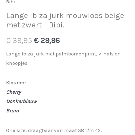
Bibi.
Lange Ibiza jurk mouwloos beige
met zwart – Bibi.
Oorspronkelijke
Huidige
€
39,95
€
29,96
prijs
prijs
Lange Ibiza jurk met palmbomenprint, v-hals en
knoopjes.
was:
is:
€ 39,95.
€ 29,96.
Kleuren:
Cherry
Donkerblauw
Bruin
One size, draagbaar van maat 38 t/m 42.