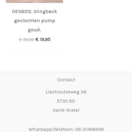
DES8512. Slingback
gevlochten pump
goud.
Oorspronkelijke
Huidige
€
39,95
€
19,95
prijs
prijs
was:
is:
€ 39,95.
€ 19,95.
Contact
Lieshoutseweg 36
5735 BD
Aarle-Rixtel
Whatsapp/telefoon: 06-21496949