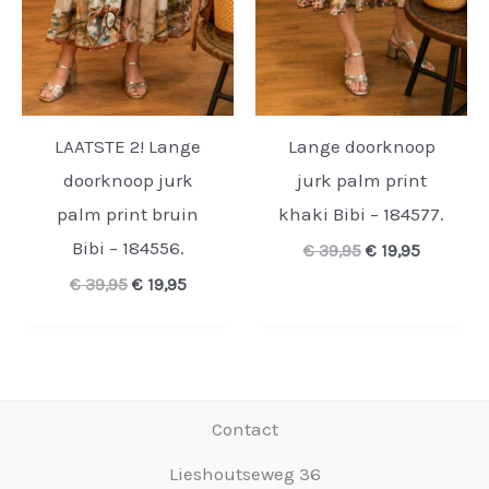
LAATSTE 2! Lange
Lange doorknoop
doorknoop jurk
jurk palm print
palm print bruin
khaki Bibi – 184577.
Bibi – 184556.
Oorspronkelijk
Huidige
€
39,95
€
19,95
prijs
prijs
Oorspronkelijke
Huidige
€
39,95
€
19,95
was:
is:
prijs
prijs
€ 39,95.
€ 19,95.
was:
is:
€ 39,95.
€ 19,95.
Contact
Lieshoutseweg 36