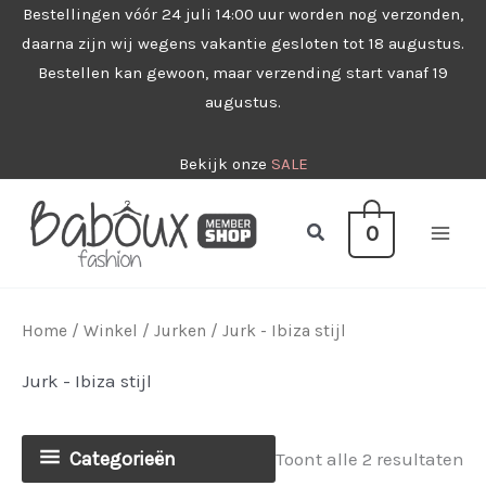
Ga
Bestellingen vóór 24 juli 14:00 uur worden nog verzonden,
daarna zijn wij wegens vakantie gesloten tot 18 augustus.
naar
Bestellen kan gewoon, maar verzending start vanaf 19
de
augustus.
inhoud
Bekijk onze
SALE
Zoeken
0
Home
/
Winkel
/
Jurken
/ Jurk - Ibiza stijl
Jurk - Ibiza stijl
Categorieën
Ge
Toont alle 2 resultaten
op