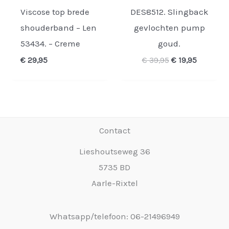
Viscose top brede
DES8512. Slingback
shouderband – Len
gevlochten pump
53434. – Creme
goud.
Oorspronkelijk
Huidige
€
29,95
€
39,95
€
19,95
prijs
prijs
was:
is:
€ 39,95.
€ 19,95.
Contact
Lieshoutseweg 36
5735 BD
Aarle-Rixtel
Whatsapp/telefoon: 06-21496949