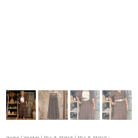
Home
/
Winkel
/
Mix & Match
/
Mix & Match -