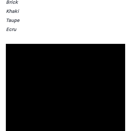
Brick
Khaki
Taupe
Ecru