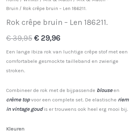
Bruin
/ Rok crêpe bruin – Len 186211.
Rok crêpe bruin – Len 186211.
Oorspronkelijke
Huidige
€
39,95
€
29,96
prijs
prijs
Een lange Ibiza rok van luchtige crêpe stof met een
comfortabele gesmockte tailleband en zwierige
was:
is:
stroken.
€ 39,95.
€ 29,96.
Combineer de rok met de bijpassende
blouse
en
crème top
voor een complete set. De elastische
riem
in vintage goud
is er trouwens ook heel erg mooi bij.
Kleuren