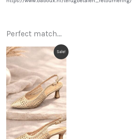
https://www.baboux.nl/terugbetalen_retournering/
Perfect match...
Sale!