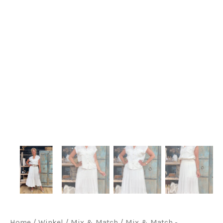
Home
/
Winkel
/
Mix & Match
/
Mix & Match -