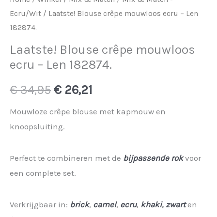
Ecru/Wit
/ Laatste! Blouse crêpe mouwloos ecru – Len
182874.
Laatste! Blouse crêpe mouwloos
ecru – Len 182874.
Oorspronkelijke
Huidige
€
34,95
€
26,21
prijs
prijs
Mouwloze crêpe blouse met kapmouw en
knoopsluiting.
was:
is:
€ 34,95.
€ 26,21.
Perfect te combineren met de
bijpassende rok
voor
een complete set.
Verkrijgbaar in:
brick
,
camel
,
ecru
,
khaki
,
zwart
en