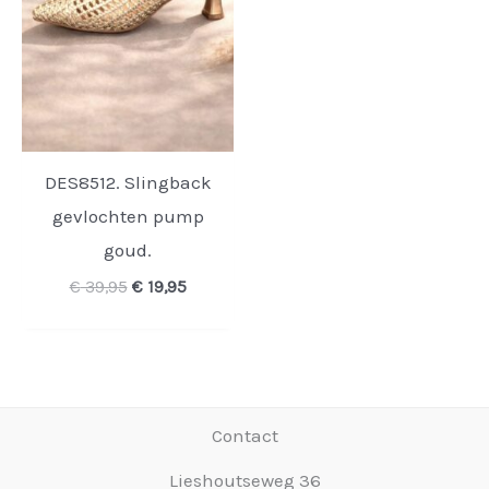
DES8512. Slingback
gevlochten pump
goud.
Oorspronkelijke
Huidige
€
39,95
€
19,95
prijs
prijs
was:
is:
€ 39,95.
€ 19,95.
Contact
Lieshoutseweg 36