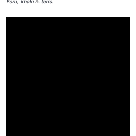
Ecru
,
khaki
&
terra
.