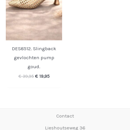
DES8512. Slingback
gevlochten pump
goud.
Oorspronkelijke
Huidige
€
39,95
€
19,95
prijs
prijs
was:
is:
€ 39,95.
€ 19,95.
Contact
Lieshoutseweg 36