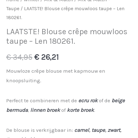
Taupe
/ LAATSTE! Blouse crêpe mouwloos taupe – Len
180261.
LAATSTE! Blouse crêpe mouwloos
taupe – Len 180261.
Oorspronkelijke
Huidige
€
34,95
€
26,21
prijs
prijs
Mouwloze crêpe blouse met kapmouw en
knoopsluiting.
was:
is:
€ 34,95.
€ 26,21.
Perfect te combineren met de
ecru rok
of de
beige
bermuda
,
linnen broek
of
korte broek
.
De blouse is verkrijgbaar in:
camel
,
taupe
,
zwart
,