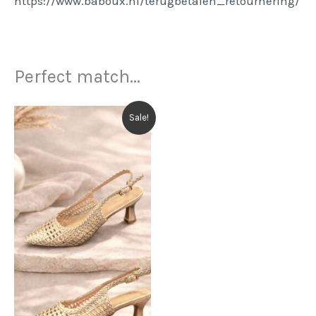
https://www.baboux.nl/terugbetalen_retournering/
Perfect match...
Sale!