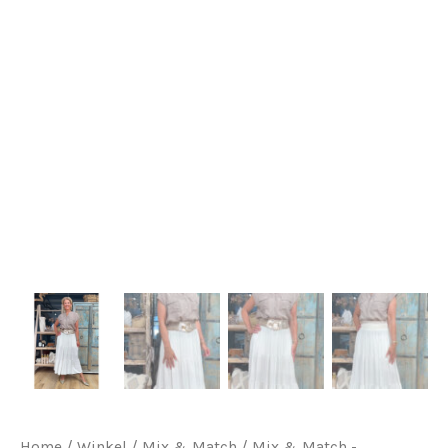
Home
/
Winkel
/
Mix & Match
/
Mix & Match -