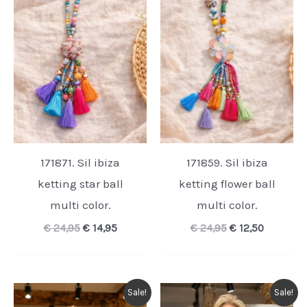
171871. Sil ibiza
171859. Sil ibiza
ketting star ball
ketting flower ball
multi color.
multi color.
Oorspronkelijke
Huidige
Oorspronkelijk
Huidige
€
24,95
€
14,95
€
24,95
€
12,50
prijs
prijs
prijs
prijs
was:
is:
was:
is:
€ 24,95.
€ 14,95.
€ 24,95.
€ 12,50.
Sale!
Sale!