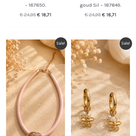
– 187850.
goud Sil – 187849.
Oorspronkelijke
Huidige
Oorspronkelijk
Huidige
€
24,95
€
18,71
€
24,95
€
18,71
prijs
prijs
prijs
prijs
was:
is:
was:
is:
€ 24,95.
€ 18,71.
€ 24,95.
€ 18,71.
Sale!
Sale!