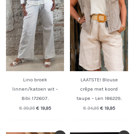
Lino broek
LAATSTE! Blouse
linnen/katoen wit –
crêpe met koord
Bibi 172607.
taupe – Len 186229.
Oorspronkelijke
Huidige
Oorspronkelijk
Huidige
€
39,95
€
19,95
€
34,95
€
19,95
prijs
prijs
prijs
prijs
was:
is:
was:
is:
€ 39,95.
€ 19,95.
€ 34,95.
€ 19,95.