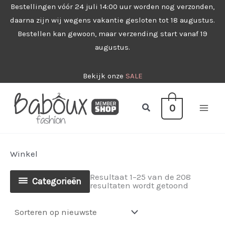
Ga
Bestellingen vóór 24 juli 14:00 uur worden nog verzonden,
daarna zijn wij wegens vakantie gesloten tot 18 augustus.
naar
Bestellen kan gewoon, maar verzending start vanaf 19
de
augustus.
inhoud
Bekijk onze
SALE
Zoeken
0
Winkel
Resultaat 1–25 van de 208
Categorieën
Gesorteer
resultaten wordt getoond
op
nieuwste