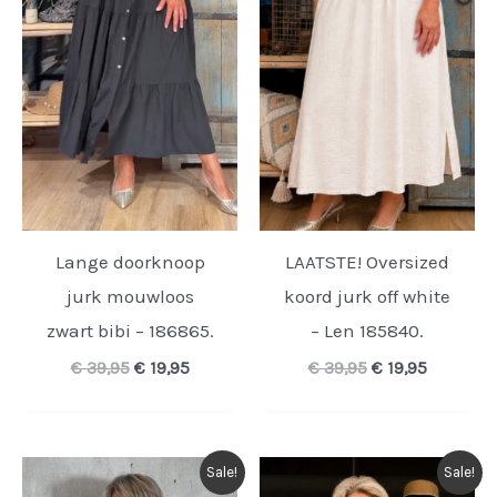
Lange doorknoop
LAATSTE! Oversized
jurk mouwloos
koord jurk off white
zwart bibi – 186865.
– Len 185840.
Oorspronkelijke
Huidige
Oorspronkelijk
Huidige
€
39,95
€
19,95
€
39,95
€
19,95
prijs
prijs
prijs
prijs
was:
is:
was:
is:
€ 39,95.
€ 19,95.
€ 39,95.
€ 19,95.
Sale!
Sale!