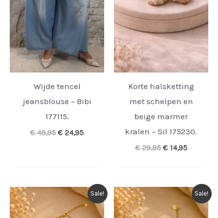
Wijde tencel
Korte halsketting
jeansblouse – Bibi
met schelpen en
177115.
beige marmer
kralen – Sil 175230.
Oorspronkelijke
Huidige
€
49,95
€
24,95
prijs
prijs
Oorspronkelijk
Huidige
€
29,95
€
14,95
was:
is:
prijs
prijs
€ 49,95.
€ 24,95.
was:
is:
€ 29,95.
€ 14,95.
Sale!
Sale!