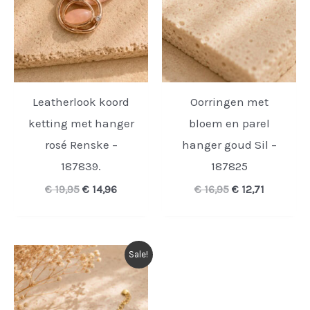
Leatherlook koord
Oorringen met
ketting met hanger
bloem en parel
rosé Renske –
hanger goud Sil –
187839.
187825
Oorspronkelijke
Huidige
Oorspronkelijk
Huidige
€
19,95
€
14,96
€
16,95
€
12,71
prijs
prijs
prijs
prijs
was:
is:
was:
is:
€ 19,95.
€ 14,96.
€ 16,95.
€ 12,71.
Sale!