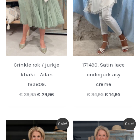
Crinkle rok / jurkje
171490. Satin lace
khaki – Ailan
onderjurk asy
183809.
creme
Oorspronkelijke
Huidige
Oorspronkelijk
Huidige
€
39,95
€
29,96
€
34,95
€
14,95
prijs
prijs
prijs
prijs
was:
is:
was:
is:
€ 39,95.
€ 29,96.
€ 34,95.
€ 14,95.
Sale!
Sale!