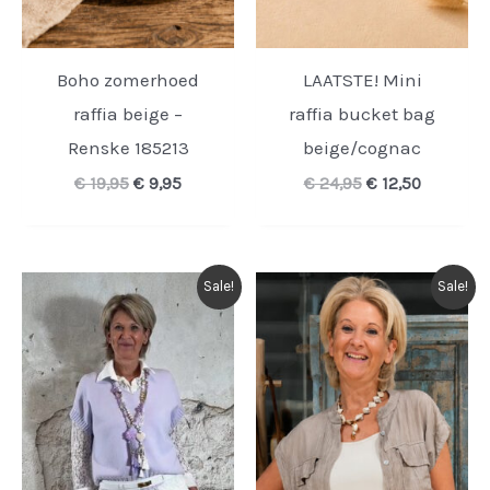
Boho zomerhoed
LAATSTE! Mini
raffia beige –
raffia bucket bag
Renske 185213
beige/cognac
Oorspronkelijke
Huidige
Oorspronkelijk
Huidige
€
19,95
€
9,95
€
24,95
€
12,50
prijs
prijs
prijs
prijs
was:
is:
was:
is:
€ 19,95.
€ 9,95.
€ 24,95.
€ 12,50.
Sale!
Sale!