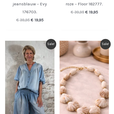
jeansblauw – Evy
roze – Floor 182777.
176703.
Oorspronkelijk
Huidige
€
39,95
€
19,95
prijs
prijs
Oorspronkelijke
Huidige
€
39,95
€
19,95
was:
is:
prijs
prijs
€ 39,95.
€ 19,95.
was:
is:
€ 39,95.
€ 19,95.
Sale!
Sale!