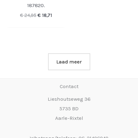
187820.
Oorspronkelijke
Huidige
€
24,95
€
18,71
prijs
prijs
was:
is:
€ 24,95.
€ 18,71.
Laad meer
Contact
Lieshoutseweg 36
5735 BD
Aarle-Rixtel
Whatsapp/telefoon: 06-21496949