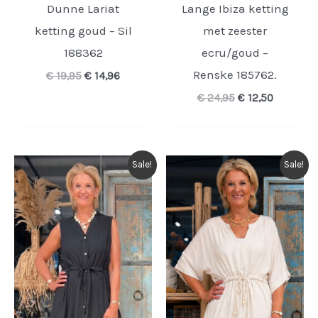
Dunne Lariat
Lange Ibiza ketting
ketting goud – Sil
met zeester
188362
ecru/goud –
Renske 185762.
Oorspronkelijke
Huidige
€
19,95
€
14,96
prijs
prijs
Oorspronkelijk
Huidige
€
24,95
€
12,50
was:
is:
prijs
prijs
€ 19,95.
€ 14,96.
was:
is:
€ 24,95.
€ 12,50.
Sale!
Sale!