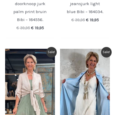
doorknoop jurk
jeansjurk light
palm print bruin
blue Bibi – 184034.
Bibi – 184556.
Oorspronkelijk
Huidige
€
39,95
€
19,95
prijs
prijs
Oorspronkelijke
Huidige
€
39,95
€
19,95
was:
is:
prijs
prijs
€ 39,95.
€ 19,95.
was:
is:
€ 39,95.
€ 19,95.
Sale!
Sale!