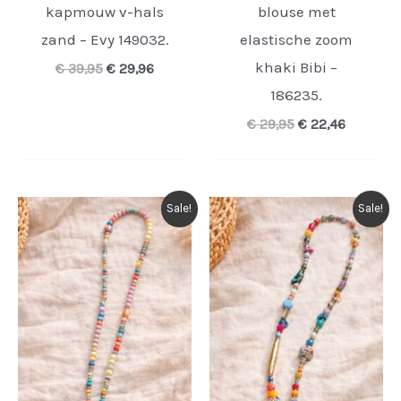
kapmouw v-hals
blouse met
zand – Evy 149032.
elastische zoom
khaki Bibi –
Oorspronkelijke
Huidige
€
39,95
€
29,96
prijs
prijs
186235.
was:
is:
€ 39,95.
€ 29,96.
Oorspronkelijke
Huidige
€
29,95
€
22,46
prijs
prijs
was:
is:
€ 29,95.
€ 22,46.
Sale!
Sale!