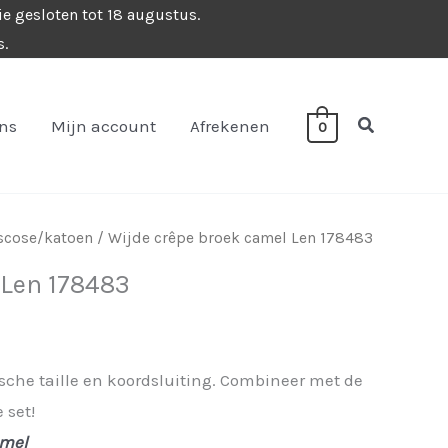
ie gesloten tot 18 augustus.
s.
Zoeken
ons
Mijn account
Afrekenen
0
iscose/katoen
/ Wijde crêpe broek camel Len 178483
 Len 178483
sche taille en koordsluiting. Combineer met de
 set!
mel