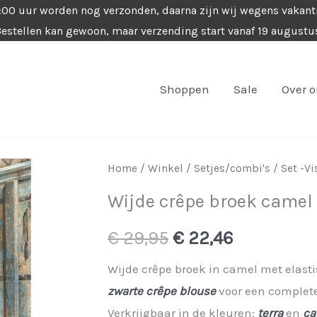
4:00 uur worden nog verzonden, daarna zijn wij wegens vakant
estellen kan gewoon, maar verzending start vanaf 19 augustu
Shoppen
Sale
Over 
Home
/
Winkel
/
Setjes/combi's
/
Set -V
Wijde crêpe broek camel
Oorspronkelijke
Huidige
€
29,95
€
22,46
prijs
prijs
Wijde crêpe broek in camel met elasti
zwarte crêpe blouse
voor een complete
was:
is:
Verkrijgbaar in de kleuren:
terra
en
ca