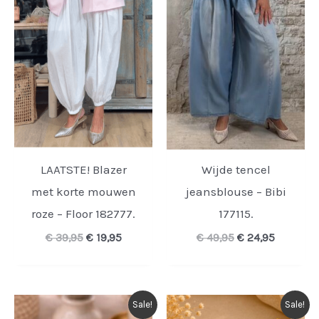
LAATSTE! Blazer
Wijde tencel
met korte mouwen
jeansblouse – Bibi
roze – Floor 182777.
177115.
Oorspronkelijke
Huidige
Oorspronkelijke
Huidige
€
39,95
€
19,95
€
49,95
€
24,95
prijs
prijs
prijs
prijs
was:
is:
was:
is:
€ 39,95.
€ 19,95.
€ 49,95.
€ 24,95.
Sale!
Sale!