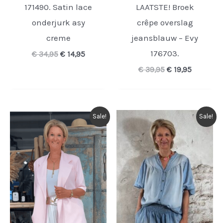
171490. Satin lace
LAATSTE! Broek
onderjurk asy
crêpe overslag
creme
jeansblauw – Evy
176703.
Oorspronkelijke
Huidige
€
34,95
€
14,95
prijs
prijs
Oorspronkelijk
Huidige
€
39,95
€
19,95
was:
is:
prijs
prijs
€ 34,95.
€ 14,95.
was:
is:
€ 39,95.
€ 19,95.
Sale!
Sale!