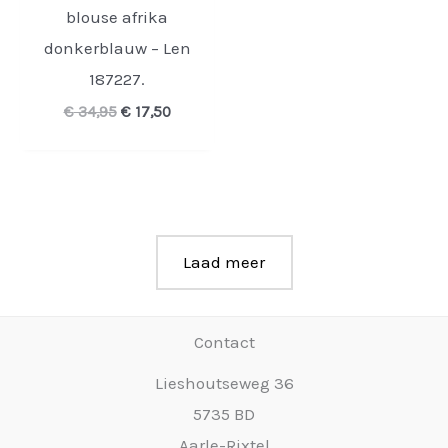
blouse afrika
donkerblauw – Len
187227.
Oorspronkelijke
Huidige
€
34,95
€
17,50
prijs
prijs
was:
is:
€ 34,95.
€ 17,50.
Laad meer
Contact
Lieshoutseweg 36
5735 BD
Aarle-Rixtel