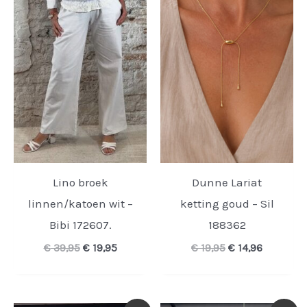
Lino broek
Dunne Lariat
linnen/katoen wit –
ketting goud – Sil
Bibi 172607.
188362
Oorspronkelijke
Huidige
Oorspronkelijke
Huidige
€
39,95
€
19,95
€
19,95
€
14,96
prijs
prijs
prijs
prijs
was:
is:
was:
is:
€ 39,95.
€ 19,95.
€ 19,95.
€ 14,96.