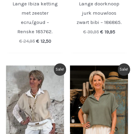
Lange Ibiza ketting
Lange doorknoop
met zeester
jurk mouwloos
ecru/goud –
zwart bibi – 186865.
Renske 185762.
Oorspronkelijk
Huidige
€
39,95
€
19,95
prijs
prijs
Oorspronkelijke
Huidige
€
24,95
€
12,50
was:
is:
prijs
prijs
€ 39,95.
€ 19,95.
was:
is:
€ 24,95.
€ 12,50.
Sale!
Sale!