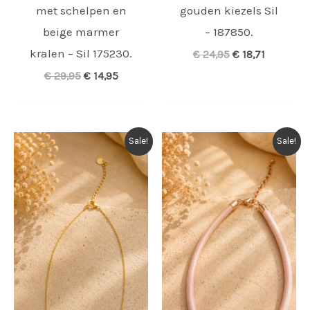
met schelpen en
gouden kiezels Sil
beige marmer
– 187850.
kralen – Sil 175230.
Oorspronkelijk
Huidige
€
24,95
€
18,71
prijs
prijs
Oorspronkelijke
Huidige
€
29,95
€
14,95
was:
is:
prijs
prijs
€ 24,95.
€ 18,71.
was:
is:
€ 29,95.
€ 14,95.
Sale!
Sale!