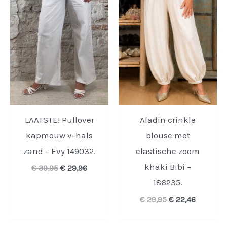
LAATSTE! Pullover
Aladin crinkle
kapmouw v-hals
blouse met
zand – Evy 149032.
elastische zoom
khaki Bibi –
Oorspronkelijke
Huidige
€
39,95
€
29,96
prijs
prijs
186235.
was:
is:
€ 39,95.
€ 29,96.
Oorspronkelijke
Huidige
€
29,95
€
22,46
prijs
prijs
was:
is: