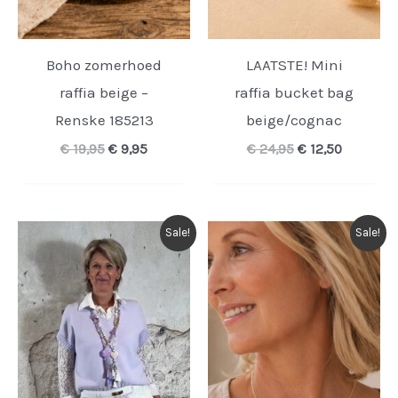
Boho zomerhoed
LAATSTE! Mini
raffia beige –
raffia bucket bag
Renske 185213
beige/cognac
Oorspronkelijke
Huidige
Oorspronkelijk
Huidige
€
19,95
€
9,95
€
24,95
€
12,50
prijs
prijs
prijs
prijs
was:
is:
was:
is:
€ 19,95.
€ 9,95.
€ 24,95.
€ 12,50.
Sale!
Sale!