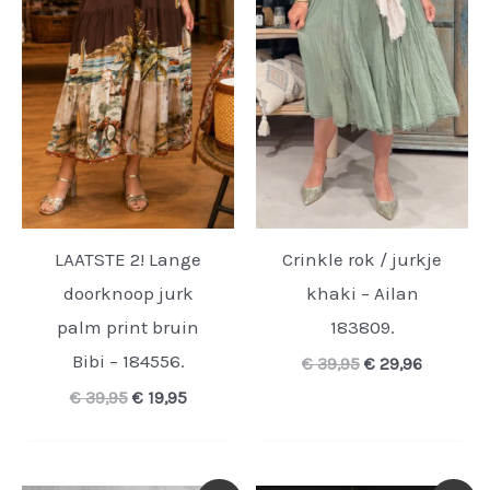
LAATSTE 2! Lange
Crinkle rok / jurkje
doorknoop jurk
khaki – Ailan
palm print bruin
183809.
Bibi – 184556.
Oorspronkelijke
Huidige
€
39,95
€
29,96
prijs
prijs
Oorspronkelijke
Huidige
€
39,95
€
19,95
was:
is:
prijs
prijs
€ 39,95.
€ 29,96.
was:
is:
€ 39,95.
€ 19,95.