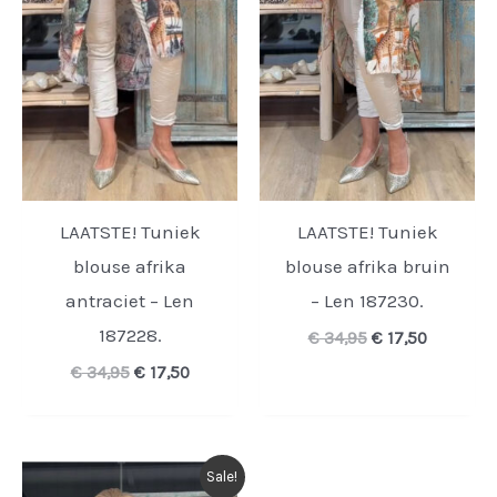
LAATSTE! Tuniek
LAATSTE! Tuniek
blouse afrika
blouse afrika bruin
antraciet – Len
– Len 187230.
187228.
Oorspronkelijk
Huidige
€
34,95
€
17,50
prijs
prijs
Oorspronkelijke
Huidige
€
34,95
€
17,50
was:
is:
prijs
prijs
€ 34,95.
€ 17,50.
was:
is:
€ 34,95.
€ 17,50.
Sale!