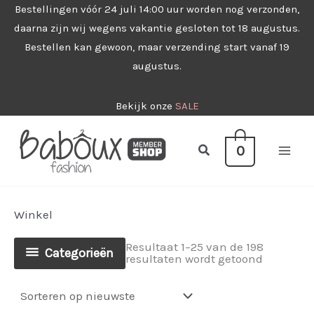
Ga
Bestellingen vóór 24 juli 14:00 uur worden nog verzonden,
daarna zijn wij wegens vakantie gesloten tot 18 augustus.
naar
Bestellen kan gewoon, maar verzending start vanaf 19
de
augustus.
inhoud
Bekijk onze
SALE
Zoeken
0
Winkel
Resultaat 1–25 van de 198
Categorieën
Gesorteer
resultaten wordt getoond
op
nieuwste