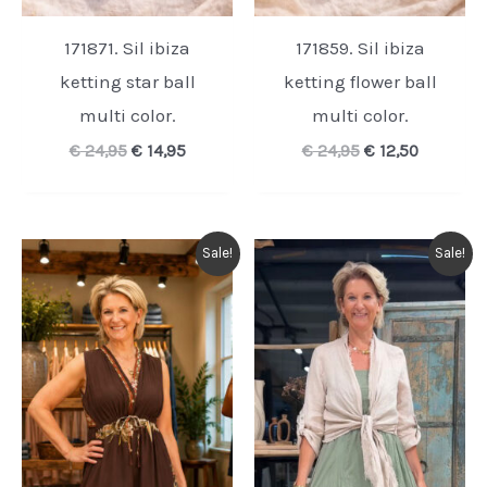
171871. Sil ibiza
171859. Sil ibiza
ketting star ball
ketting flower ball
multi color.
multi color.
Oorspronkelijke
Huidige
Oorspronkelijk
Huidige
€
24,95
€
14,95
€
24,95
€
12,50
prijs
prijs
prijs
prijs
was:
is:
was:
is:
€ 24,95.
€ 14,95.
€ 24,95.
€ 12,50.
Sale!
Sale!