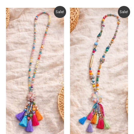
€ 29,95.
€ 22,46.
Sale!
Sale!