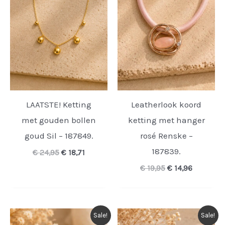
LAATSTE! Ketting
Leatherlook koord
met gouden bollen
ketting met hanger
goud Sil – 187849.
rosé Renske –
187839.
Oorspronkelijke
Huidige
€
24,95
€
18,71
prijs
prijs
Oorspronkelijke
Huidige
€
19,95
€
14,96
was:
is:
prijs
prijs
€ 24,95.
€ 18,71.
was:
is:
€ 19,95.
€ 14,96.
Sale!
Sale!