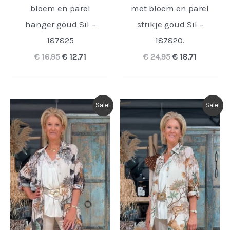
bloem en parel
met bloem en parel
hanger goud Sil –
strikje goud Sil –
187825
187820.
Oorspronkelijke
Huidige
Oorspronkelijk
Huidige
€
16,95
€
12,71
€
24,95
€
18,71
prijs
prijs
prijs
prijs
was:
is:
was:
is:
€ 16,95.
€ 12,71.
€ 24,95.
€ 18,71.
Sale!
Sale!