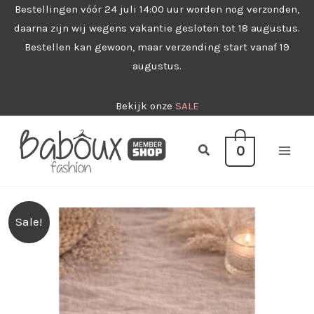
Ga
Bestellingen vóór 24 juli 14:00 uur worden nog verzonden,
daarna zijn wij wegens vakantie gesloten tot 18 augustus.
naar
Bestellen kan gewoon, maar verzending start vanaf 19
de
augustus.
inhoud
Bekijk onze
SALE
Zoeken
0
Sale!