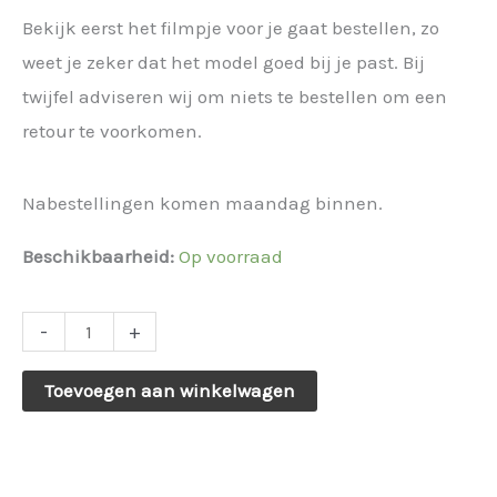
€ 14,95.
€ 11,21.
Bekijk eerst het filmpje voor je gaat bestellen, zo
weet je zeker dat het model goed bij je past. Bij
twijfel adviseren wij om niets te bestellen om een
retour te voorkomen.
Nabestellingen komen maandag binnen.
Beschikbaarheid:
Op voorraad
Oorbellen
-
+
double
Toevoegen aan winkelwagen
heart
pearl
goud