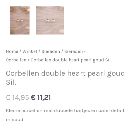
Home
/
Winkel
/
Sieraden
/
Sieraden -
Oorbellen
/ Oorbellen double heart pearl goud Sil.
Oorbellen double heart pearl goud
Sil.
Oorspronkelijke
Huidige
€
14,95
€
11,21
prijs
prijs
Kleine oorbellen met dubbele hartjes en parel detail
in goud.
was:
is: