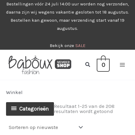
Ga
Bestellingen vóór 24 juli 14:00 uur worden nog verzonden,
daarna zijn wij wegens vakantie gesloten tot 18 augustus.
naar
Bestellen kan gewoon, maar verzending start vanaf 19
de
augustus.
inhoud
Bekijk onze
SALE
Zoeken
0
Winkel
Resultaat 1–25 van de 208
Categorieën
Gesorteer
resultaten wordt getoond
op
nieuwste