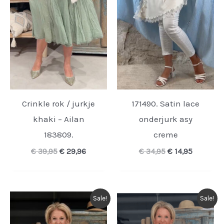
Crinkle rok / jurkje
171490. Satin lace
khaki – Ailan
onderjurk asy
183809.
creme
Oorspronkelijke
Huidige
Oorspronkelijk
Huidige
€
39,95
€
29,96
€
34,95
€
14,95
prijs
prijs
prijs
prijs
was:
is:
was:
is:
€ 39,95.
€ 29,96.
€ 34,95.
€ 14,95.
Sale!
Sale!