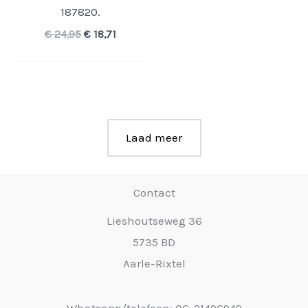
187820.
Oorspronkelijke
Huidige
€
24,95
€
18,71
prijs
prijs
was:
is:
€ 24,95.
€ 18,71.
Laad meer
Contact
Lieshoutseweg 36
5735 BD
Aarle-Rixtel
Whatsapp/telefoon: 06-21496949