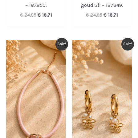
– 187850.
goud Sil – 187849.
Oorspronkelijke
Huidige
Oorspronkelijk
Huidige
€
24,95
€
18,71
€
24,95
€
18,71
prijs
prijs
prijs
prijs
was:
is:
was:
is:
€ 24,95.
€ 18,71.
€ 24,95.
€ 18,71.
Sale!
Sale!