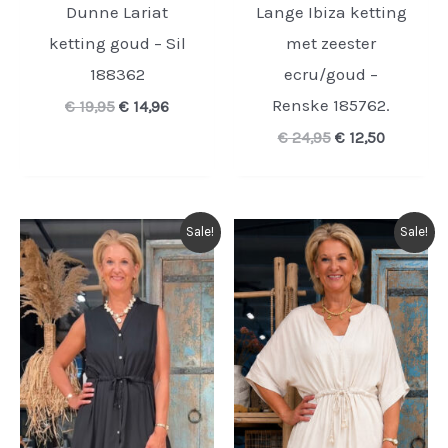
Dunne Lariat
Lange Ibiza ketting
ketting goud – Sil
met zeester
188362
ecru/goud –
Renske 185762.
Oorspronkelijke
Huidige
€
19,95
€
14,96
prijs
prijs
Oorspronkelijk
Huidige
€
24,95
€
12,50
was:
is:
prijs
prijs
€ 19,95.
€ 14,96.
was:
is:
€ 24,95.
€ 12,50.
Sale!
Sale!