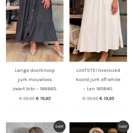
Lange doorknoop
LAATSTE! Oversized
jurk mouwloos
koord jurk off white
zwart bibi – 186865.
– Len 185840.
Oorspronkelijke
Huidige
Oorspronkelijk
Huidige
€
39,95
€
19,95
€
39,95
€
19,95
prijs
prijs
prijs
prijs
was:
is:
was:
is:
€ 39,95.
€ 19,95.
€ 39,95.
€ 19,95.
Sale!
Sale!