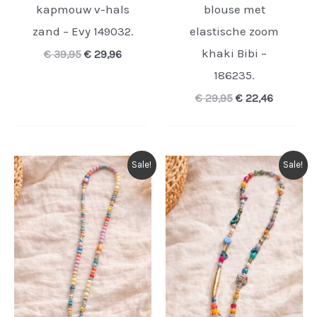
kapmouw v-hals
blouse met
zand – Evy 149032.
elastische zoom
khaki Bibi –
Oorspronkelijke
Huidige
€
39,95
€
29,96
prijs
prijs
186235.
was:
is:
€ 39,95.
€ 29,96.
Oorspronkelijke
Huidige
€
29,95
€
22,46
prijs
prijs
was:
is:
€ 29,95.
€ 22,46.
Sale!
Sale!