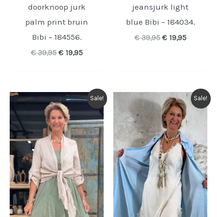
doorknoop jurk
jeansjurk light
palm print bruin
blue Bibi – 184034.
Bibi – 184556.
Oorspronkelijk
Huidige
€
39,95
€
19,95
prijs
prijs
Oorspronkelijke
Huidige
€
39,95
€
19,95
was:
is:
prijs
prijs
€ 39,95.
€ 19,95.
was:
is:
€ 39,95.
€ 19,95.
Sale!
Sale!