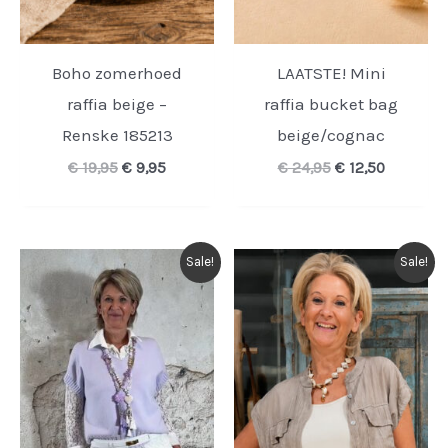
Boho zomerhoed
LAATSTE! Mini
raffia beige –
raffia bucket bag
Renske 185213
beige/cognac
Oorspronkelijke
Huidige
Oorspronkelijk
Huidige
€
19,95
€
9,95
€
24,95
€
12,50
prijs
prijs
prijs
prijs
was:
is:
was:
is:
€ 19,95.
€ 9,95.
€ 24,95.
€ 12,50.
Sale!
Sale!