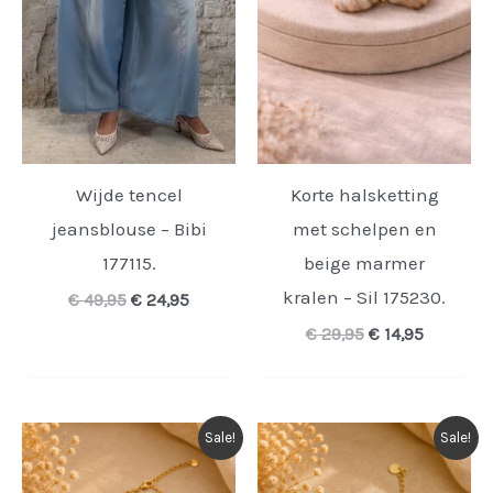
Wijde tencel
Korte halsketting
jeansblouse – Bibi
met schelpen en
177115.
beige marmer
kralen – Sil 175230.
Oorspronkelijke
Huidige
€
49,95
€
24,95
prijs
prijs
Oorspronkelijk
Huidige
€
29,95
€
14,95
was:
is:
prijs
prijs
€ 49,95.
€ 24,95.
was:
is:
€ 29,95.
€ 14,95.
Sale!
Sale!