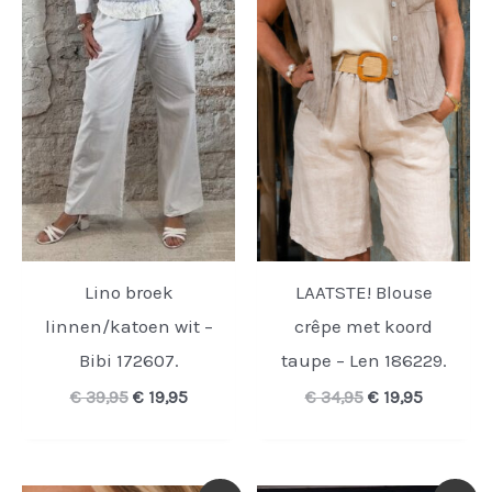
Lino broek
LAATSTE! Blouse
linnen/katoen wit –
crêpe met koord
Bibi 172607.
taupe – Len 186229.
Oorspronkelijke
Huidige
Oorspronkelijk
Huidige
€
39,95
€
19,95
€
34,95
€
19,95
prijs
prijs
prijs
prijs
was:
is:
was:
is:
€ 39,95.
€ 19,95.
€ 34,95.
€ 19,95.