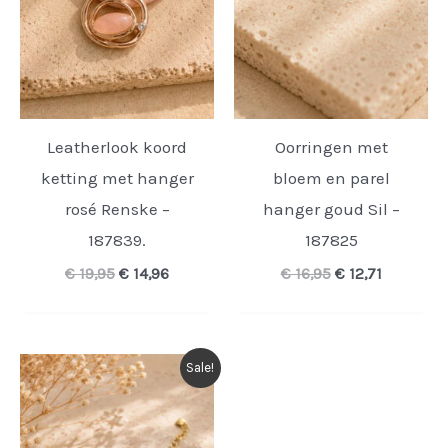
Leatherlook koord
Oorringen met
ketting met hanger
bloem en parel
rosé Renske –
hanger goud Sil –
187839.
187825
Oorspronkelijke
Huidige
Oorspronkelijk
Huidige
€
19,95
€
14,96
€
16,95
€
12,71
prijs
prijs
prijs
prijs
was:
is:
was:
is:
€ 19,95.
€ 14,96.
€ 16,95.
€ 12,71.
Sale!