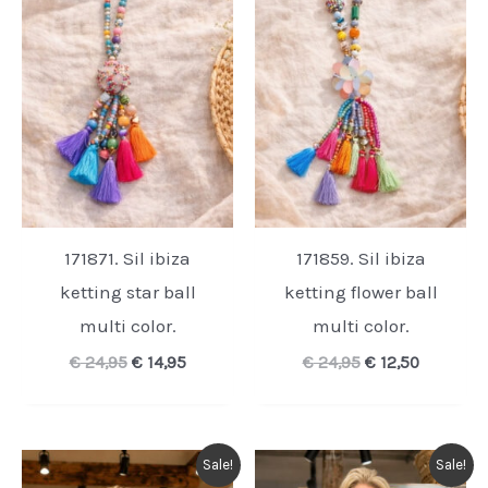
171871. Sil ibiza
171859. Sil ibiza
ketting star ball
ketting flower ball
multi color.
multi color.
Oorspronkelijke
Huidige
Oorspronkelijk
Huidige
€
24,95
€
14,95
€
24,95
€
12,50
prijs
prijs
prijs
prijs
was:
is:
was:
is:
€ 24,95.
€ 14,95.
€ 24,95.
€ 12,50.
Sale!
Sale!