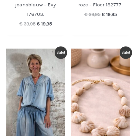
jeansblauw – Evy
roze – Floor 182777.
176703.
Oorspronkelijk
Huidige
€
39,95
€
19,95
prijs
prijs
Oorspronkelijke
Huidige
€
39,95
€
19,95
was:
is:
prijs
prijs
€ 39,95.
€ 19,95.
was:
is:
€ 39,95.
€ 19,95.
Sale!
Sale!