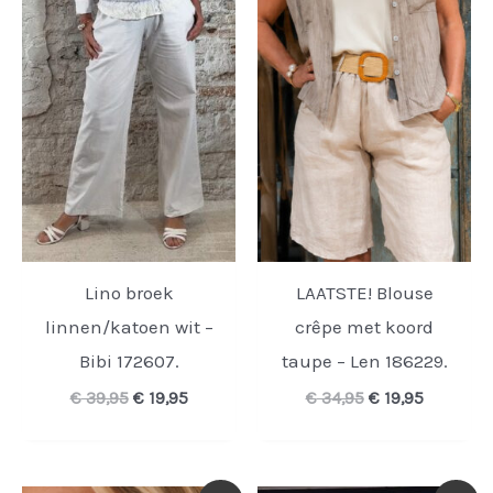
Lino broek
LAATSTE! Blouse
linnen/katoen wit –
crêpe met koord
Bibi 172607.
taupe – Len 186229.
Oorspronkelijke
Huidige
Oorspronkelijk
Huidige
€
39,95
€
19,95
€
34,95
€
19,95
prijs
prijs
prijs
prijs
was:
is:
was:
is:
€ 39,95.
€ 19,95.
€ 34,95.
€ 19,95.