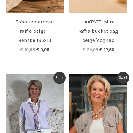
Boho zomerhoed
LAATSTE! Mini
raffia beige –
raffia bucket bag
Renske 185213
beige/cognac
Oorspronkelijke
Huidige
Oorspronkelijk
Huidige
€
19,95
€
9,95
€
24,95
€
12,50
prijs
prijs
prijs
prijs
was:
is:
was:
is:
€ 19,95.
€ 9,95.
€ 24,95.
€ 12,50.
Sale!
Sale!