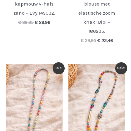
kapmouw v-hals
blouse met
zand – Evy 149032.
elastische zoom
khaki Bibi –
Oorspronkelijke
Huidige
€
39,95
€
29,96
prijs
prijs
186235.
was:
is:
€ 39,95.
€ 29,96.
Oorspronkelijke
Huidige
€
29,95
€
22,46
prijs
prijs
was:
is:
€ 29,95.
€ 22,46.
Sale!
Sale!