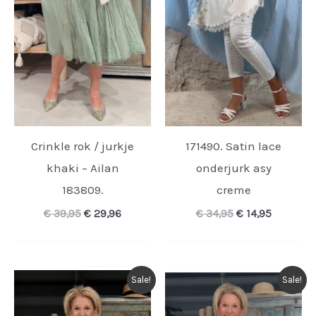
Crinkle rok / jurkje
171490. Satin lace
khaki – Ailan
onderjurk asy
183809.
creme
Oorspronkelijke
Huidige
Oorspronkelijk
Huidige
€
39,95
€
29,96
€
34,95
€
14,95
prijs
prijs
prijs
prijs
was:
is:
was:
is:
€ 39,95.
€ 29,96.
€ 34,95.
€ 14,95.
Sale!
Sale!