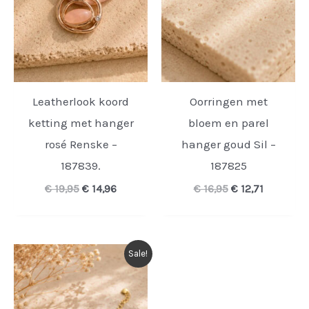
Leatherlook koord
Oorringen met
ketting met hanger
bloem en parel
rosé Renske –
hanger goud Sil –
187839.
187825
Oorspronkelijke
Huidige
Oorspronkelijk
Huidige
€
19,95
€
14,96
€
16,95
€
12,71
prijs
prijs
prijs
prijs
was:
is:
was:
is:
€ 19,95.
€ 14,96.
€ 16,95.
€ 12,71.
Sale!