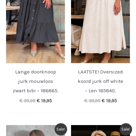
Lange doorknoop
LAATSTE! Oversized
jurk mouwloos
koord jurk off white
zwart bibi – 186865.
– Len 185840.
Oorspronkelijke
Huidige
Oorspronkelijk
Huidige
€
39,95
€
19,95
€
39,95
€
19,95
prijs
prijs
prijs
prijs
was:
is:
was:
is:
€ 39,95.
€ 19,95.
€ 39,95.
€ 19,95.
Sale!
Sale!