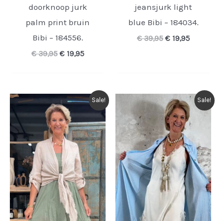
doorknoop jurk
jeansjurk light
palm print bruin
blue Bibi – 184034.
Bibi – 184556.
Oorspronkelijk
Huidige
€
39,95
€
19,95
prijs
prijs
Oorspronkelijke
Huidige
€
39,95
€
19,95
was:
is:
prijs
prijs
€ 39,95.
€ 19,95.
was:
is:
€ 39,95.
€ 19,95.
Sale!
Sale!