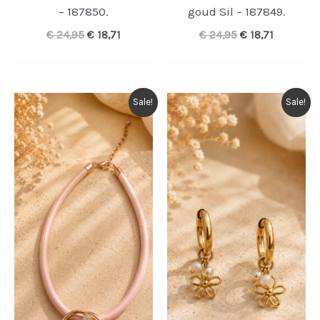
– 187850.
goud Sil – 187849.
Oorspronkelijke
Huidige
Oorspronkelijk
Huidige
€
24,95
€
18,71
€
24,95
€
18,71
prijs
prijs
prijs
prijs
was:
is:
was:
is:
€ 24,95.
€ 18,71.
€ 24,95.
€ 18,71.
Sale!
Sale!