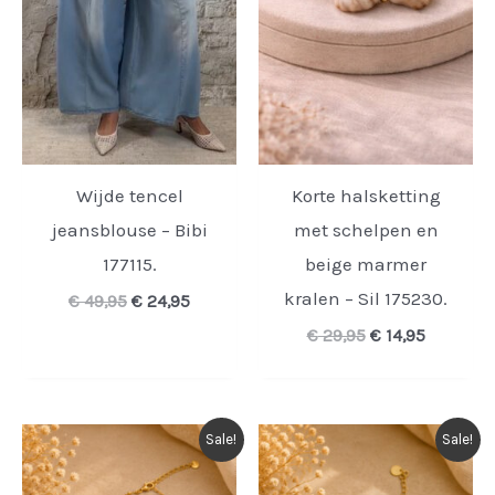
Wijde tencel
Korte halsketting
jeansblouse – Bibi
met schelpen en
177115.
beige marmer
kralen – Sil 175230.
Oorspronkelijke
Huidige
€
49,95
€
24,95
prijs
prijs
Oorspronkelijk
Huidige
€
29,95
€
14,95
was:
is:
prijs
prijs
€ 49,95.
€ 24,95.
was:
is:
€ 29,95.
€ 14,95.
Sale!
Sale!