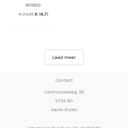
187820.
Oorspronkelijke
Huidige
€
24,95
€
18,71
prijs
prijs
was:
is:
€ 24,95.
€ 18,71.
Laad meer
Contact
Lieshoutseweg 36
5735 BD
Aarle-Rixtel
Whatsapp/telefoon: 06-21496949