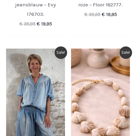
jeansblauw – Evy
roze – Floor 182777.
176703.
Oorspronkelijk
Huidige
€
39,95
€
19,95
prijs
prijs
Oorspronkelijke
Huidige
€
39,95
€
19,95
was:
is:
prijs
prijs
€ 39,95.
€ 19,95.
was:
is:
€ 39,95.
€ 19,95.
Sale!
Sale!