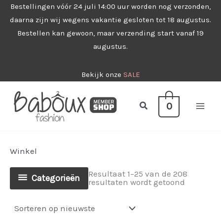
Ga
Bestellingen vóór 24 juli 14:00 uur worden nog verzonden,
daarna zijn wij wegens vakantie gesloten tot 18 augustus.
naar
Bestellen kan gewoon, maar verzending start vanaf 19
de
augustus.
inhoud
Bekijk onze
SALE
Zoeken
0
Winkel
Resultaat 1–25 van de 208
Categorieën
Gesorteer
resultaten wordt getoond
op
nieuwste