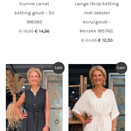
Dunne Lariat
Lange Ibiza ketting
ketting goud – Sil
met zeester
188362
ecru/goud –
Renske 185762.
Oorspronkelijke
Huidige
€
19,95
€
14,96
prijs
prijs
Oorspronkelijk
Huidige
€
24,95
€
12,50
was:
is:
prijs
prijs
€ 19,95.
€ 14,96.
was:
is:
€ 24,95.
€ 12,50.
Sale!
Sale!