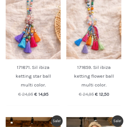
171871. Sil ibiza
171859. Sil ibiza
ketting star ball
ketting flower ball
multi color.
multi color.
Oorspronkelijke
Huidige
Oorspronkelijk
Huidige
€
24,95
€
14,95
€
24,95
€
12,50
prijs
prijs
prijs
prijs
was:
is:
was:
is:
€ 24,95.
€ 14,95.
€ 24,95.
€ 12,50.
Sale!
Sale!