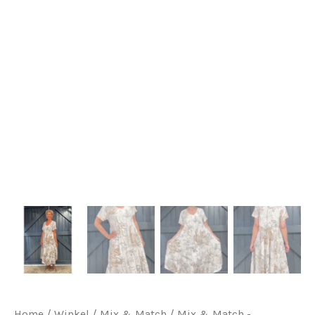
Home
/
Winkel
/
Mix & Match
/
Mix & Match -