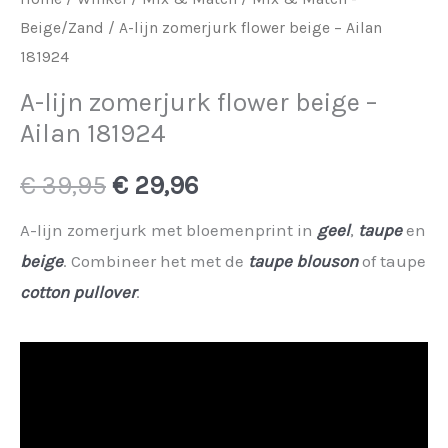
Beige/Zand
/ A-lijn zomerjurk flower beige – Ailan
181924
A-lijn zomerjurk flower beige –
Ailan 181924
Oorspronkelijke
Huidige
€
39,95
€
29,96
prijs
prijs
A-lijn zomerjurk met bloemenprint in
geel
,
taupe
en
beige
. Combineer het met de
taupe blouson
of taupe
was:
is:
cotton pullover
.
€ 39,95.
€ 29,96.