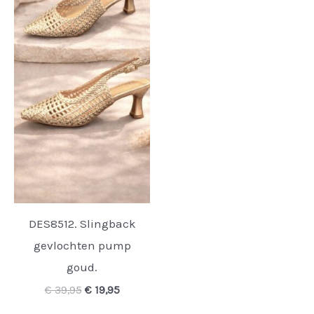
DES8512. Slingback
gevlochten pump
goud.
Oorspronkelijke
Huidige
€
39,95
€
19,95
prijs
prijs