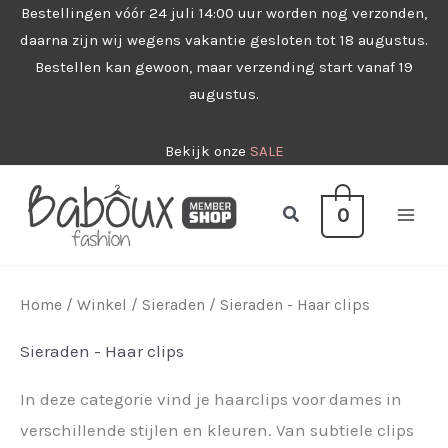
Ga
Bestellingen vóór 24 juli 14:00 uur worden nog verzonden,
daarna zijn wij wegens vakantie gesloten tot 18 augustus.
naar
Bestellen kan gewoon, maar verzending start vanaf 19
de
augustus.
inhoud
Bekijk onze
SALE
Zoeken
0
Home
/
Winkel
/
Sieraden
/ Sieraden - Haar clips
Sieraden - Haar clips
In deze categorie vind je haarclips voor dames in
verschillende stijlen en kleuren. Van subtiele clips