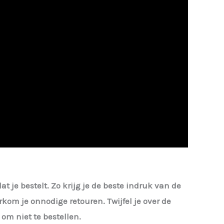
at je bestelt. Zo krijg je de beste indruk van de
kom je onnodige retouren. Twijfel je over de
om niet te bestellen.