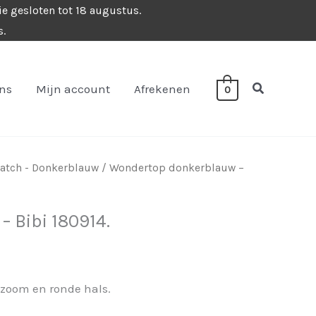
ie gesloten tot 18 augustus.
s.
Zoeken
ons
Mijn account
Afrekenen
0
atch - Donkerblauw
/ Wondertop donkerblauw –
 Bibi 180914.
 zoom en ronde hals.