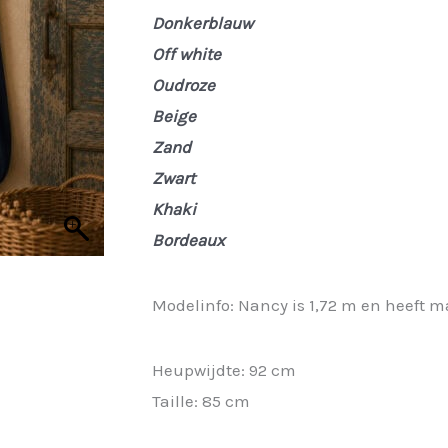
was:
is:
Donkerblauw
€ 16,95.
€ 12,71.
Off white
Oudroze
Beige
Zand
Zwart
Khaki
Bordeaux
Modelinfo: Nancy is 1,72 m en heeft m
Heupwijdte: 92 cm
Taille: 85 cm