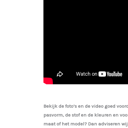
Bekijk de foto’s en de video goed voord
pasvorm, de stof en de kleuren en voor
maat of het model? Dan adviseren wij 