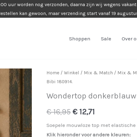
4:00 uur worden nog verzonden, daarna zijn wij wegens vakant
estellen kan gewoon, maar verzending start vanaf 19 augustu
Shoppen
Sale
Over 
Home
/
Winkel
/
Mix & Match
/
Mix & M
Bibi 180914.
Wondertop donkerblauw –
Oorspronkelijke
Huidige
€
16,95
€
12,71
prijs
prijs
Soepele mouwloze top met elastische
Klik hieronder voor andere kleuren: