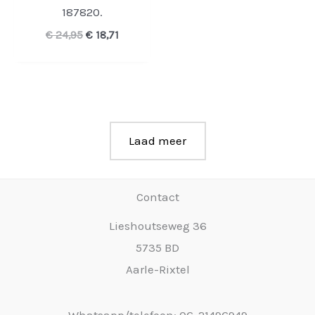
187820.
Oorspronkelijke
Huidige
€
24,95
€
18,71
prijs
prijs
was:
is:
€ 24,95.
€ 18,71.
Laad meer
Contact
Lieshoutseweg 36
5735 BD
Aarle-Rixtel
Whatsapp/telefoon: 06-21496949