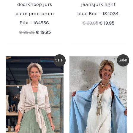
doorknoop jurk
jeansjurk light
palm print bruin
blue Bibi – 184034.
Bibi – 184556.
Oorspronkelijk
Huidige
€
39,95
€
19,95
prijs
prijs
Oorspronkelijke
Huidige
€
39,95
€
19,95
was:
is:
prijs
prijs
€ 39,95.
€ 19,95.
was:
is:
€ 39,95.
€ 19,95.
Sale!
Sale!