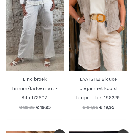
Lino broek
LAATSTE! Blouse
linnen/katoen wit –
crêpe met koord
Bibi 172607.
taupe – Len 186229.
Oorspronkelijke
Huidige
Oorspronkelijk
Huidige
€
39,95
€
19,95
€
34,95
€
19,95
prijs
prijs
prijs
prijs
was:
is:
was:
is:
€ 39,95.
€ 19,95.
€ 34,95.
€ 19,95.