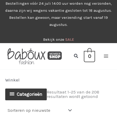
Ga
Bestellingen vóór 24 juli 14:00 uur worden nog verzonden,
daarna zijn wij wegens vakantie gesloten tot 18 augustus.
naar
Bestellen kan gewoon, maar verzending start vanaf 19
de
augustus.
inhoud
Bekijk onze
SALE
Zoeken
0
Winkel
Resultaat 1–25 van de 208
Categorieën
Gesorteer
resultaten wordt getoond
op
nieuwste