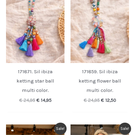
171871. Sil ibiza
171859. Sil ibiza
ketting star ball
ketting flower ball
multi color.
multi color.
Oorspronkelijke
Huidige
Oorspronkelijk
Huidige
€
24,95
€
14,95
€
24,95
€
12,50
prijs
prijs
prijs
prijs
was:
is:
was:
is:
€ 24,95.
€ 14,95.
€ 24,95.
€ 12,50.
Sale!
Sale!