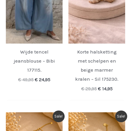
Wijde tencel
Korte halsketting
jeansblouse – Bibi
met schelpen en
177115.
beige marmer
kralen – Sil 175230.
Oorspronkelijke
Huidige
€
49,95
€
24,95
prijs
prijs
Oorspronkelijk
Huidige
€
29,95
€
14,95
was:
is:
prijs
prijs
€ 49,95.
€ 24,95.
was:
is:
€ 29,95.
€ 14,95.
Sale!
Sale!