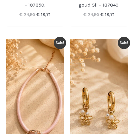
– 187850.
goud Sil – 187849.
Oorspronkelijke
Huidige
Oorspronkelijk
Huidige
€
24,95
€
18,71
€
24,95
€
18,71
prijs
prijs
prijs
prijs
was:
is:
was:
is:
€ 24,95.
€ 18,71.
€ 24,95.
€ 18,71.
Sale!
Sale!