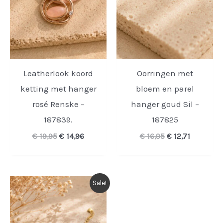
Leatherlook koord
Oorringen met
ketting met hanger
bloem en parel
rosé Renske –
hanger goud Sil –
187839.
187825
Oorspronkelijke
Huidige
Oorspronkelijk
Huidige
€
19,95
€
14,96
€
16,95
€
12,71
prijs
prijs
prijs
prijs
was:
is:
was:
is:
€ 19,95.
€ 14,96.
€ 16,95.
€ 12,71.
Sale!