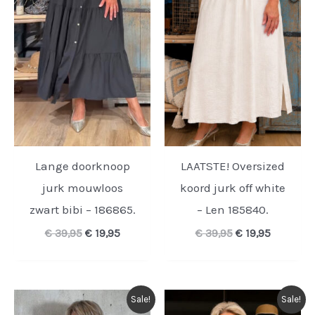
Lange doorknoop
LAATSTE! Oversized
jurk mouwloos
koord jurk off white
zwart bibi – 186865.
– Len 185840.
Oorspronkelijke
Huidige
Oorspronkelijk
Huidige
€
39,95
€
19,95
€
39,95
€
19,95
prijs
prijs
prijs
prijs
was:
is:
was:
is:
€ 39,95.
€ 19,95.
€ 39,95.
€ 19,95.
Sale!
Sale!