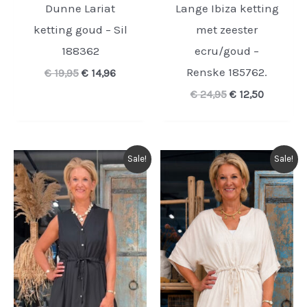
Dunne Lariat
Lange Ibiza ketting
ketting goud – Sil
met zeester
188362
ecru/goud –
Renske 185762.
Oorspronkelijke
Huidige
€
19,95
€
14,96
prijs
prijs
Oorspronkelijk
Huidige
€
24,95
€
12,50
was:
is:
prijs
prijs
€ 19,95.
€ 14,96.
was:
is:
€ 24,95.
€ 12,50.
Sale!
Sale!