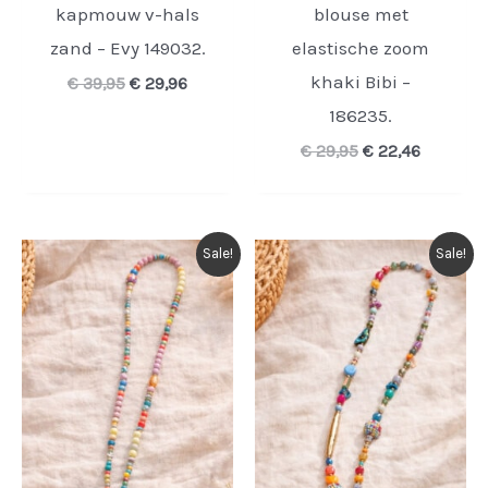
kapmouw v-hals
blouse met
zand – Evy 149032.
elastische zoom
khaki Bibi –
Oorspronkelijke
Huidige
€
39,95
€
29,96
prijs
prijs
186235.
was:
is:
€ 39,95.
€ 29,96.
Oorspronkelijke
Huidige
€
29,95
€
22,46
prijs
prijs
was:
is:
€ 29,95.
€ 22,46.
Sale!
Sale!