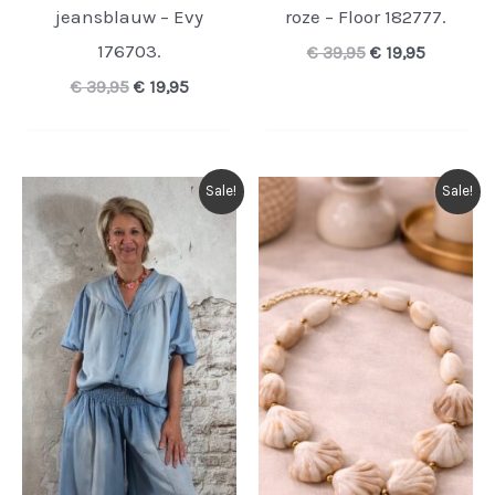
jeansblauw – Evy
roze – Floor 182777.
176703.
Oorspronkelijk
Huidige
€
39,95
€
19,95
prijs
prijs
Oorspronkelijke
Huidige
€
39,95
€
19,95
was:
is:
prijs
prijs
€ 39,95.
€ 19,95.
was:
is:
€ 39,95.
€ 19,95.
Sale!
Sale!