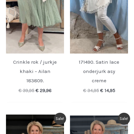
Crinkle rok / jurkje
171490. Satin lace
khaki – Ailan
onderjurk asy
183809.
creme
Oorspronkelijke
Huidige
Oorspronkelijk
Huidige
€
39,95
€
29,96
€
34,95
€
14,95
prijs
prijs
prijs
prijs
was:
is:
was:
is:
€ 39,95.
€ 29,96.
€ 34,95.
€ 14,95.
Sale!
Sale!