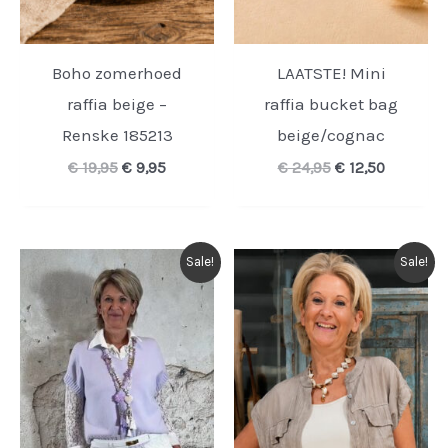
Boho zomerhoed
LAATSTE! Mini
raffia beige –
raffia bucket bag
Renske 185213
beige/cognac
Oorspronkelijke
Huidige
Oorspronkelijk
Huidige
€
19,95
€
9,95
€
24,95
€
12,50
prijs
prijs
prijs
prijs
was:
is:
was:
is:
€ 19,95.
€ 9,95.
€ 24,95.
€ 12,50.
Sale!
Sale!