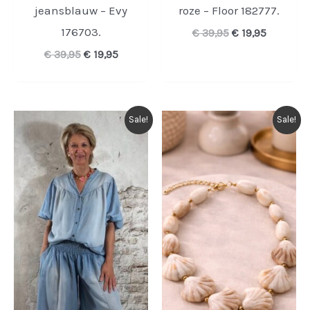
jeansblauw – Evy
roze – Floor 182777.
176703.
Oorspronkelijk
Huidige
€
39,95
€
19,95
prijs
prijs
Oorspronkelijke
Huidige
€
39,95
€
19,95
was:
is:
prijs
prijs
€ 39,95.
€ 19,95.
was:
is:
€ 39,95.
€ 19,95.
Sale!
Sale!