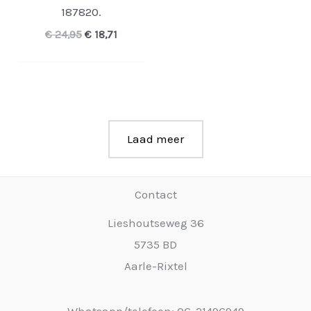
187820.
Oorspronkelijke
Huidige
€
24,95
€
18,71
prijs
prijs
was:
is:
€ 24,95.
€ 18,71.
Laad meer
Contact
Lieshoutseweg 36
5735 BD
Aarle-Rixtel
Whatsapp/telefoon: 06-21496949