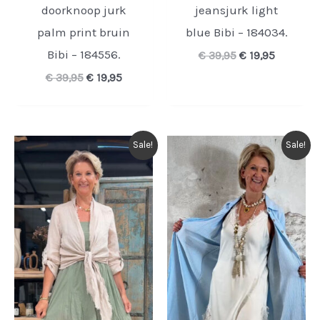
doorknoop jurk
jeansjurk light
palm print bruin
blue Bibi – 184034.
Bibi – 184556.
Oorspronkelijk
Huidige
€
39,95
€
19,95
prijs
prijs
Oorspronkelijke
Huidige
€
39,95
€
19,95
was:
is:
prijs
prijs
€ 39,95.
€ 19,95.
was:
is:
€ 39,95.
€ 19,95.
Sale!
Sale!