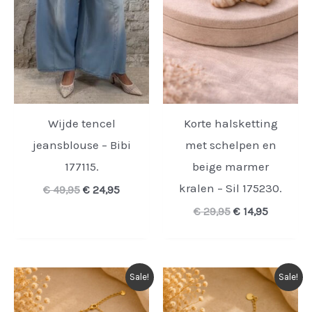
Wijde tencel
Korte halsketting
jeansblouse – Bibi
met schelpen en
177115.
beige marmer
kralen – Sil 175230.
Oorspronkelijke
Huidige
€
49,95
€
24,95
prijs
prijs
Oorspronkelijk
Huidige
€
29,95
€
14,95
was:
is:
prijs
prijs
€ 49,95.
€ 24,95.
was:
is:
€ 29,95.
€ 14,95.
Sale!
Sale!