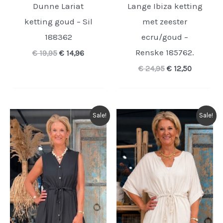
Dunne Lariat
Lange Ibiza ketting
ketting goud – Sil
met zeester
188362
ecru/goud –
Renske 185762.
Oorspronkelijke
Huidige
€
19,95
€
14,96
prijs
prijs
Oorspronkelijk
Huidige
€
24,95
€
12,50
was:
is:
prijs
prijs
€ 19,95.
€ 14,96.
was:
is:
€ 24,95.
€ 12,50.
Sale!
Sale!