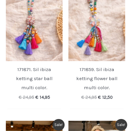
171871. Sil ibiza
171859. Sil ibiza
ketting star ball
ketting flower ball
multi color.
multi color.
Oorspronkelijke
Huidige
Oorspronkelijk
Huidige
€
24,95
€
14,95
€
24,95
€
12,50
prijs
prijs
prijs
prijs
was:
is:
was:
is:
€ 24,95.
€ 14,95.
€ 24,95.
€ 12,50.
Sale!
Sale!