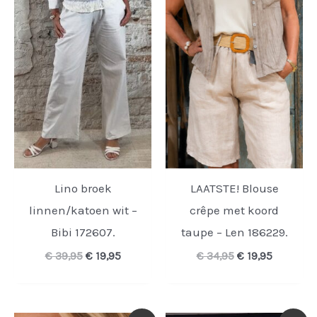
Lino broek
LAATSTE! Blouse
linnen/katoen wit –
crêpe met koord
Bibi 172607.
taupe – Len 186229.
Oorspronkelijke
Huidige
Oorspronkelijk
Huidige
€
39,95
€
19,95
€
34,95
€
19,95
prijs
prijs
prijs
prijs
was:
is:
was:
is:
€ 39,95.
€ 19,95.
€ 34,95.
€ 19,95.