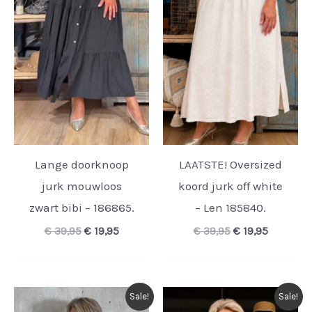
Lange doorknoop
LAATSTE! Oversized
jurk mouwloos
koord jurk off white
zwart bibi – 186865.
– Len 185840.
Oorspronkelijke
Huidige
Oorspronkelijk
Huidige
€
39,95
€
19,95
€
39,95
€
19,95
prijs
prijs
prijs
prijs
was:
is:
was:
is:
€ 39,95.
€ 19,95.
€ 39,95.
€ 19,95.
Sale!
Sale!