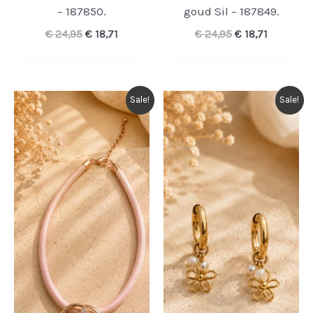
– 187850.
goud Sil – 187849.
Oorspronkelijke
Huidige
Oorspronkelijk
Huidige
€
24,95
€
18,71
€
24,95
€
18,71
prijs
prijs
prijs
prijs
was:
is:
was:
is:
€ 24,95.
€ 18,71.
€ 24,95.
€ 18,71.
Sale!
Sale!