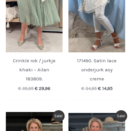
Crinkle rok / jurkje
171490. Satin lace
khaki – Ailan
onderjurk asy
183809.
creme
Oorspronkelijke
Huidige
Oorspronkelijk
Huidige
€
39,95
€
29,96
€
34,95
€
14,95
prijs
prijs
prijs
prijs
was:
is:
was:
is:
€ 39,95.
€ 29,96.
€ 34,95.
€ 14,95.
Sale!
Sale!