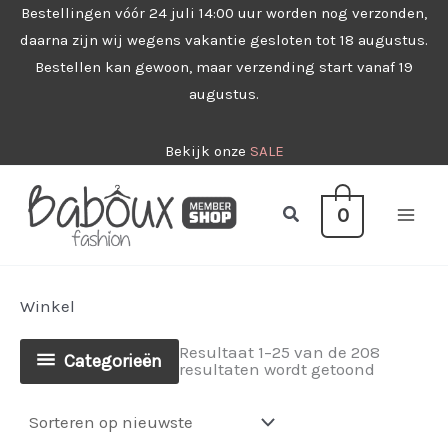
Ga
Bestellingen vóór 24 juli 14:00 uur worden nog verzonden,
daarna zijn wij wegens vakantie gesloten tot 18 augustus.
naar
Bestellen kan gewoon, maar verzending start vanaf 19
de
augustus.
inhoud
Bekijk onze
SALE
Zoeken
0
Winkel
Resultaat 1–25 van de 208
Categorieën
Gesorteer
resultaten wordt getoond
op
nieuwste