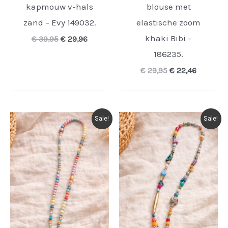
kapmouw v-hals
blouse met
zand – Evy 149032.
elastische zoom
khaki Bibi –
Oorspronkelijke
Huidige
€
39,95
€
29,96
prijs
prijs
186235.
was:
is:
€ 39,95.
€ 29,96.
Oorspronkelijke
Huidige
€
29,95
€
22,46
prijs
prijs
was:
is:
€ 29,95.
€ 22,46.
Sale!
Sale!