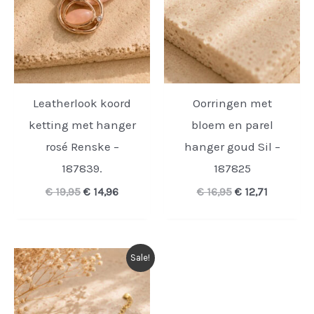
Leatherlook koord
Oorringen met
ketting met hanger
bloem en parel
rosé Renske –
hanger goud Sil –
187839.
187825
Oorspronkelijke
Huidige
Oorspronkelijk
Huidige
€
19,95
€
14,96
€
16,95
€
12,71
prijs
prijs
prijs
prijs
was:
is:
was:
is:
€ 19,95.
€ 14,96.
€ 16,95.
€ 12,71.
Sale!