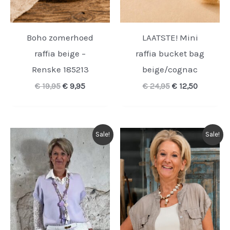
Boho zomerhoed
LAATSTE! Mini
raffia beige –
raffia bucket bag
Renske 185213
beige/cognac
Oorspronkelijke
Huidige
Oorspronkelijk
Huidige
€
19,95
€
9,95
€
24,95
€
12,50
prijs
prijs
prijs
prijs
was:
is:
was:
is:
€ 19,95.
€ 9,95.
€ 24,95.
€ 12,50.
Sale!
Sale!