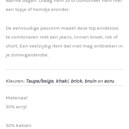
warme dagen. Draag hem zo of combineer hem met
een topje of hemdje eronder.
De eenvoudige pasvorm maakt deze top eindeloos
te combineren met een jeans, linnen broek, rok of
short. Een veelzijdig item dat niet mag ontbreken in
je zomergarderobe.
Kleuren:
Taupe/beige
,
khaki
,
brick
,
bruin
en
ecru
Materiaal
50% acryl
50% katoen