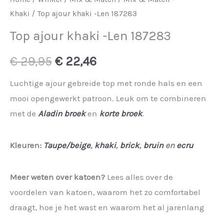
Khaki
/ Top ajour khaki -Len 187283
Top ajour khaki -Len 187283
Oorspronkelijke
Huidige
€
29,95
€
22,46
prijs
prijs
Luchtige ajour gebreide top met ronde hals en een
mooi opengewerkt patroon. Leuk om te combineren
was:
is:
met de
Aladin broek
en
korte broek
.
€ 29,95.
€ 22,46.
Kleuren:
Taupe/beige
,
khaki
,
brick
,
bruin
en
ecru
Meer weten over katoen?
Lees alles over de
voordelen van katoen, waarom het zo comfortabel
draagt, hoe je het wast en waarom het al jarenlang