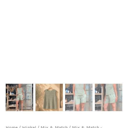
Home
/
Winkel
/
Mix & Match
/
Mix & Match -