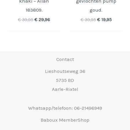
khaki – Ailan
gevlochten pump
183809.
goud.
Oorspronkelijke
Huidige
Oorspronkelijk
Huidige
€
39,95
€
29,96
€
39,95
€
19,95
prijs
prijs
prijs
prijs
was:
is:
was:
is:
€ 39,95.
€ 29,96.
€ 39,95.
€ 19,95.
Contact
Lieshoutseweg 36
5735 BD
Aarle-Rixtel
Whatsapp/telefoon: 06-21496949
Baboux MemberShop