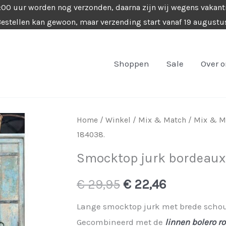
4:00 uur worden nog verzonden, daarna zijn wij wegens vakant
estellen kan gewoon, maar verzending start vanaf 19 augustu
Shoppen
Sale
Over 
Home
/
Winkel
/
Mix & Match
/
Mix & M
184038.
Smocktop jurk bordeaux 
Oorspronkelijke
Huidige
€
29,95
€
22,46
prijs
prijs
Lange smocktop jurk met brede schoud
Gecombineerd met de
linnen bolero r