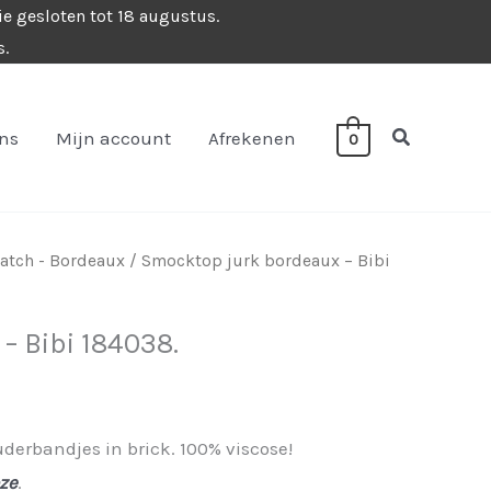
ie gesloten tot 18 augustus.
s.
Zoeken
ons
Mijn account
Afrekenen
0
atch - Bordeaux
/ Smocktop jurk bordeaux – Bibi
– Bibi 184038.
erbandjes in brick. 100% viscose!
oze
.