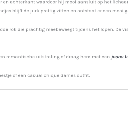
or en achterkant waardoor hij mooi aansluit op het lichaa
es blijft de jurk prettig zitten en ontstaat er een mooi gep
ladde rok die prachtig meebeweegt tijdens het lopen. De vi
en romantische uitstraling of draag hem met een
jeans b
feestje of een casual chique dames outfit.