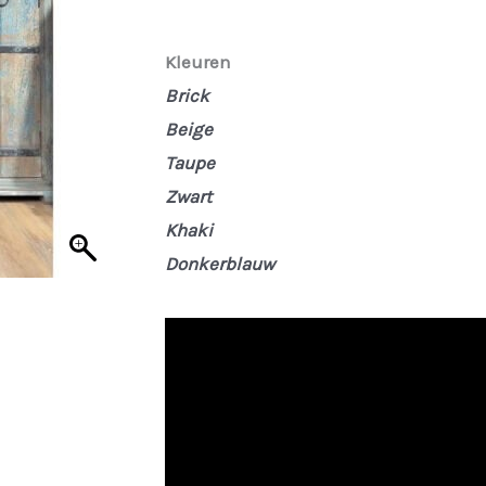
was:
is:
€ 29,95.
€ 22,46.
Kleuren
Brick
Beige
Taupe
Zwart
Khaki
Donkerblauw