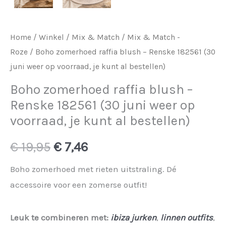
Home
/
Winkel
/
Mix & Match
/
Mix & Match -
Roze
/ Boho zomerhoed raffia blush – Renske 182561 (30
juni weer op voorraad, je kunt al bestellen)
Boho zomerhoed raffia blush –
Renske 182561 (30 juni weer op
voorraad, je kunt al bestellen)
Oorspronkelijke
Huidige
€
19,95
€
7,46
prijs
prijs
Boho zomerhoed met rieten uitstraling. Dé
accessoire voor een zomerse outfit!
was:
is:
€ 19,95.
€ 7,46.
Leuk te combineren met:
ibiza jurken
,
linnen outfits
,