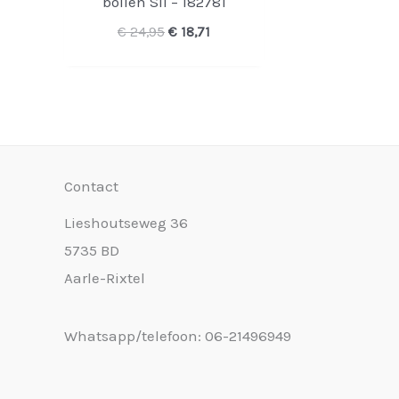
bollen Sil – 182781
Oorspronkelijke
Huidige
€
24,95
€
18,71
prijs
prijs
was:
is:
€ 24,95.
€ 18,71.
Contact
Lieshoutseweg 36
5735 BD
Aarle-Rixtel
Whatsapp/telefoon: 06-21496949