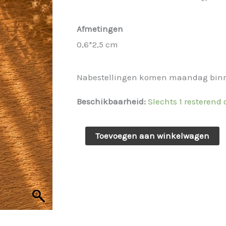
was:
is:
€ 19,95.
€ 14,96.
Afmetingen
0,6*2,5 cm
Nabestellingen komen maandag bin
Beschikbaarheid:
Slechts 1 resterend
Oorbellen
Toevoegen aan winkelwagen
met
roze/gouden
strass
bollen
Sil