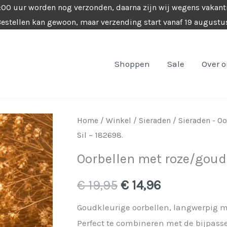
4:00 uur worden nog verzonden, daarna zijn wij wegens vakant
estellen kan gewoon, maar verzending start vanaf 19 augustu
Shoppen
Sale
Over 
Home
/
Winkel
/
Sieraden
/
Sieraden - Oo
Sil – 182698.
Oorbellen met roze/goude
Oorspronkelijke
Huidige
€
19,95
€
14,96
prijs
prijs
Goudkleurige oorbellen, langwerpig me
Perfect te combineren met de bijpas