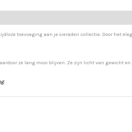
-
182698.
aantal
tijdloze toevoeging aan je sieraden collectie. Door het ele
aardoor ze lang mooi blijven. Ze zijn licht van gewicht e
ng
.