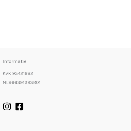
Informatie
Kvk 93421982
NL866391393B01