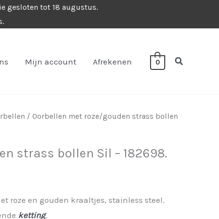
ie gesloten tot 18 augustus.
s.
Zoeken
ons
Mijn account
Afrekenen
0
rbellen
/ Oorbellen met roze/gouden strass bollen
n strass bollen Sil – 182698.
t roze en gouden kraaltjes, stainless steel.
sende
ketting
.