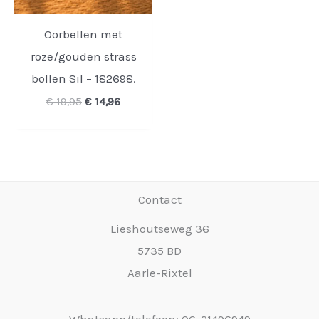
Oorbellen met
roze/gouden strass
bollen Sil – 182698.
Oorspronkelijke
Huidige
€
19,95
€
14,96
prijs
prijs
was:
is:
€ 19,95.
€ 14,96.
Contact
Lieshoutseweg 36
5735 BD
Aarle-Rixtel
Whatsapp/telefoon: 06-21496949