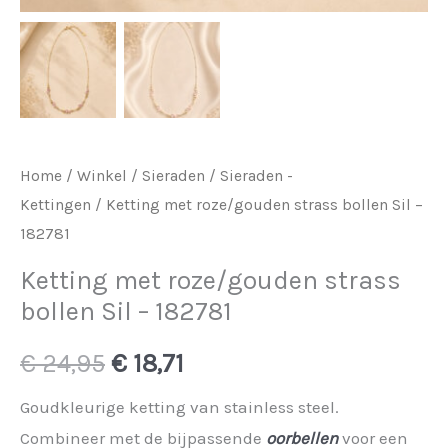
Home
/
Winkel
/
Sieraden
/
Sieraden -
Kettingen
/ Ketting met roze/gouden strass bollen Sil –
182781
Ketting met roze/gouden strass
bollen Sil – 182781
Oorspronkelijke
Huidige
€
24,95
€
18,71
prijs
prijs
Goudkleurige ketting van stainless steel.
Combineer met de bijpassende
oorbellen
voor een