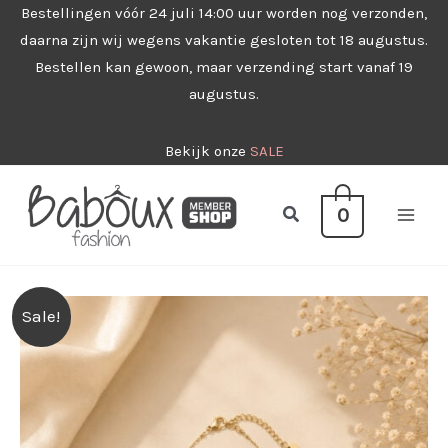
Ga
Bestellingen vóór 24 juli 14:00 uur worden nog verzonden,
daarna zijn wij wegens vakantie gesloten tot 18 augustus.
naar
Bestellen kan gewoon, maar verzending start vanaf 19
de
augustus.
inhoud
Bekijk onze
SALE
Zoeken
0
Sale!