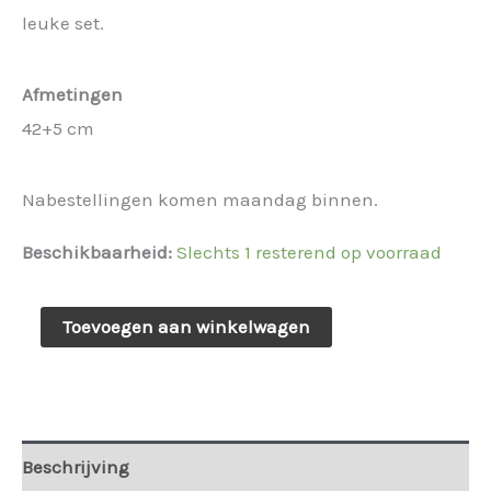
was:
is:
leuke set.
€ 24,95.
€ 18,71.
Afmetingen
42+5 cm
Nabestellingen komen maandag binnen.
Beschikbaarheid:
Slechts 1 resterend op voorraad
Ketting
Toevoegen aan winkelwagen
met
roze/gouden
strass
bollen
Beschrijving