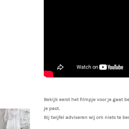
Bekijk eerst het filmpje voor je gaat b
je past.
Bij twijfel adviseren wij om niets te 