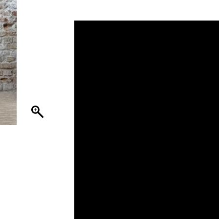
was:
is:
€ 49,95.
€ 37,46.