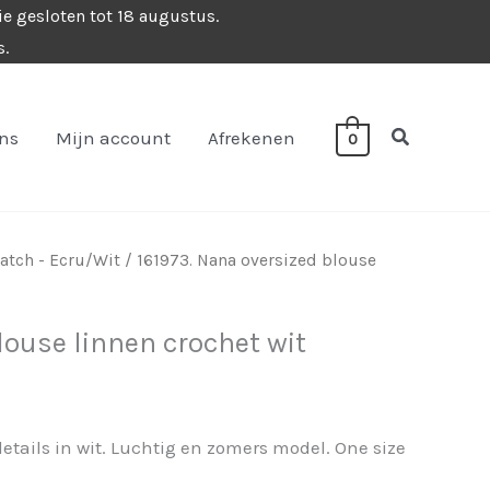
ie gesloten tot 18 augustus.
s.
Zoeken
ons
Mijn account
Afrekenen
0
tch - Ecru/Wit
/ 161973. Nana oversized blouse
louse linnen crochet wit
etails in wit. Luchtig en zomers model. One size