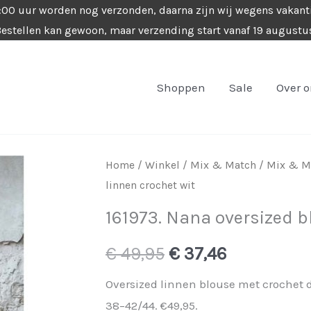
4:00 uur worden nog verzonden, daarna zijn wij wegens vakant
estellen kan gewoon, maar verzending start vanaf 19 augustu
Shoppen
Sale
Over 
Home
/
Winkel
/
Mix & Match
/
Mix & Ma
linnen crochet wit
161973. Nana oversized b
Oorspronkelijke
Huidige
€
49,95
€
37,46
prijs
prijs
Oversized linnen blouse met crochet d
38–42/44. €49,95.