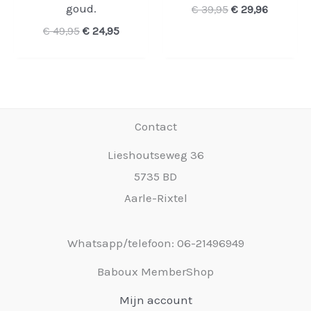
goud.
Oorspronkelijke
Huidige
€
39,95
€
29,96
prijs
prijs
Oorspronkelijke
Huidige
€
49,95
€
24,95
was:
is:
prijs
prijs
€ 39,95.
€ 29,96.
was:
is:
€ 49,95.
€ 24,95.
Contact
Lieshoutseweg 36
5735 BD
Aarle-Rixtel
Whatsapp/telefoon: 06-21496949
Baboux MemberShop
Mijn account