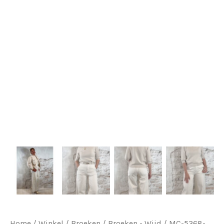
Home
/
Winkel
/
Broeken
/
Broeken - Wijd
/ MC-5368-