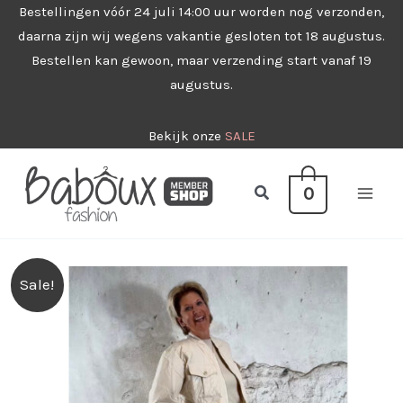
Ga
Bestellingen vóór 24 juli 14:00 uur worden nog verzonden,
daarna zijn wij wegens vakantie gesloten tot 18 augustus.
naar
Bestellen kan gewoon, maar verzending start vanaf 19
de
augustus.
inhoud
Bekijk onze
SALE
Zoeken
0
Sale!