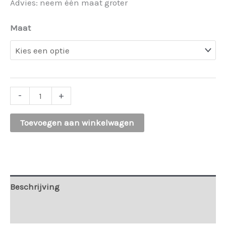
Advies: neem één maat groter
Maat
MC-
-
+
5368-
Toevoegen aan winkelwagen
38.
Wide
leg
color
Beschrijving
jeans
beige
Extra informatie
aantal