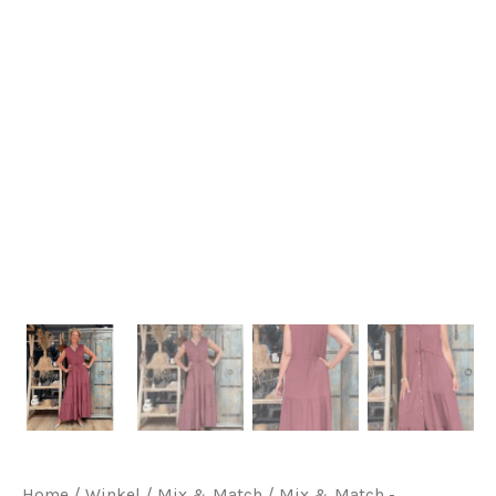
Home
/
Winkel
/
Mix & Match
/
Mix & Match -