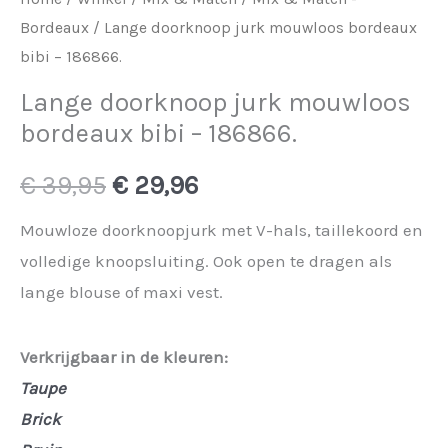
Bordeaux
/ Lange doorknoop jurk mouwloos bordeaux
bibi – 186866.
Lange doorknoop jurk mouwloos
bordeaux bibi – 186866.
Oorspronkelijke
Huidige
€
39,95
€
29,96
prijs
prijs
Mouwloze doorknoopjurk met V-hals, taillekoord en
volledige knoopsluiting. Ook open te dragen als
was:
is:
lange blouse of maxi vest.
€ 39,95.
€ 29,96.
Verkrijgbaar in de kleuren:
Taupe
Brick