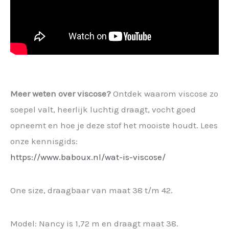
Meer weten over viscose?
Ontdek waarom viscose zo
soepel valt, heerlijk luchtig draagt, vocht goed
opneemt en hoe je deze stof het mooiste houdt. Lees
onze kennisgids:
https://www.baboux.nl/wat-is-viscose/
One size, draagbaar van maat 38 t/m 42.
Model: Nancy is 1,72 m en draagt maat 38.