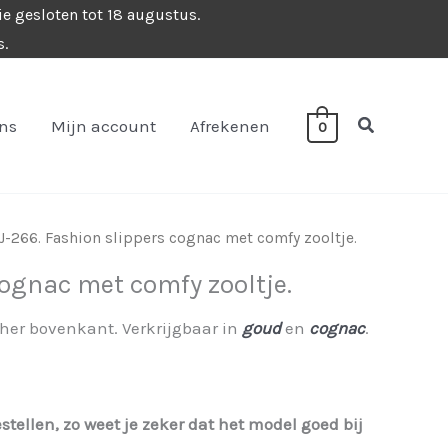
ie gesloten tot 18 augustus.
s.
Zoeken
ons
Mijn account
Afrekenen
0
J-266. Fashion slippers cognac met comfy zooltje.
cognac met comfy zooltje.
her bovenkant. Verkrijgbaar in
goud
en
cognac
.
estellen, zo weet je zeker dat het model goed bij