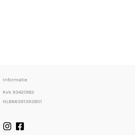
Informatie
Kvk 93421982
NL866391393B01