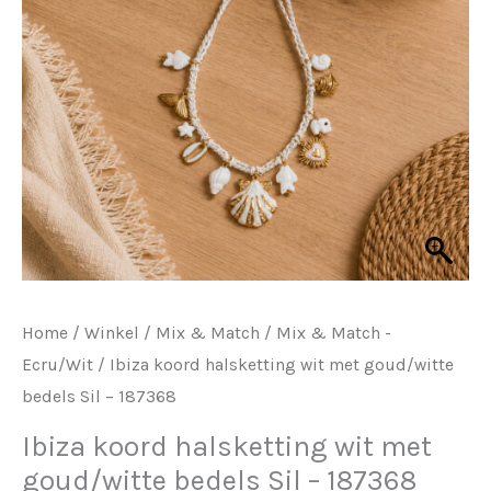
Home
/
Winkel
/
Mix & Match
/
Mix & Match -
Ecru/Wit
/ Ibiza koord halsketting wit met goud/witte
bedels Sil – 187368
Ibiza koord halsketting wit met
goud/witte bedels Sil – 187368