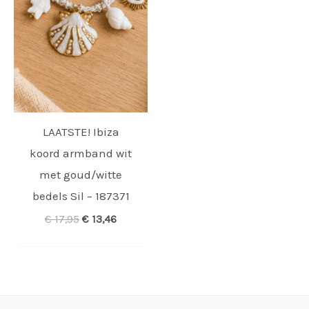
LAATSTE! Ibiza
koord armband wit
met goud/witte
bedels Sil – 187371
Oorspronkelijke
Huidige
€
17,95
€
13,46
prijs
prijs
was:
is:
€ 17,95.
€ 13,46.