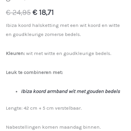
Oorspronkelijke
Huidige
€
24,95
€
18,71
prijs
prijs
Ibiza koord halsketting met een wit koord en witte
en goudkleurige zomerse bedels.
was:
is:
€ 24,95.
€ 18,71.
Kleuren:
wit met witte en goudkleurige bedels.
Leuk te combineren met:
Ibiza koord armband wit met gouden bedels
Lengte: 42 cm + 5 cm verstelbaar.
Nabestellingen komen maandag binnen.