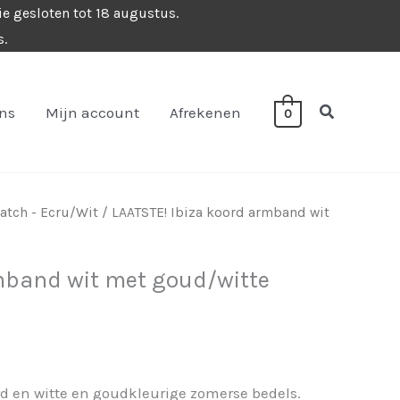
ie gesloten tot 18 augustus.
s.
Zoeken
ons
Mijn account
Afrekenen
0
tch - Ecru/Wit
/ LAATSTE! Ibiza koord armband wit
mband wit met goud/witte
d en witte en goudkleurige zomerse bedels.