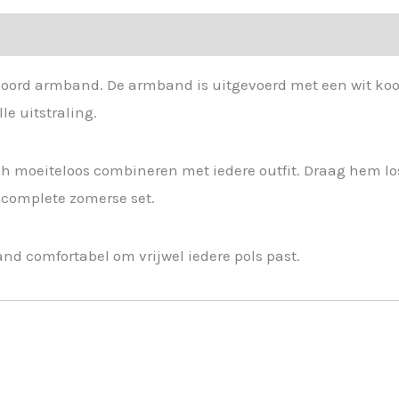
armband
wit
met
goud/witte
koord armband. De armband is uitgevoerd met een wit koo
bedels
le uitstraling.
Sil
-
ch moeiteloos combineren met iedere outfit. Draag hem lo
187371
 complete zomerse set.
aantal
and comfortabel om vrijwel iedere pols past.