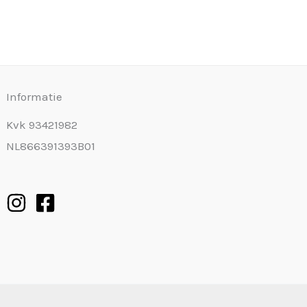
Informatie
Kvk 93421982
NL866391393B01