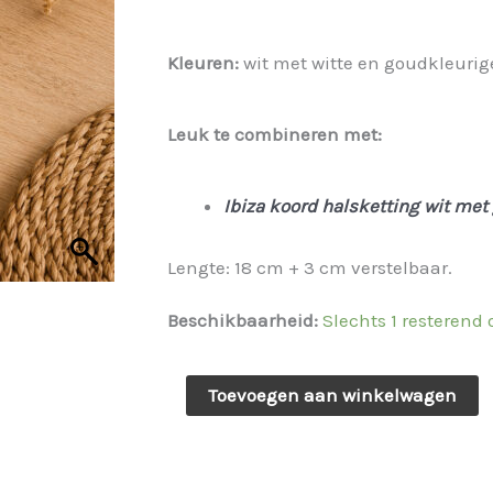
was:
is:
Kleuren:
wit met witte en goudkleurig
€ 17,95.
€ 13,46.
Leuk te combineren met:
Ibiza koord halsketting wit met
Lengte: 18 cm + 3 cm verstelbaar.
Beschikbaarheid:
Slechts 1 resterend
LAATSTE!
Toevoegen aan winkelwagen
Ibiza
koord