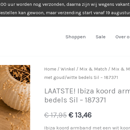
4:00 uur worden nog verzonden, daarna zijn wij wegens vakant
estellen kan gewoon, maar verzending start vanaf 19 augustu
Shoppen
Sale
Over 
Home
/
Winkel
/
Mix & Match
/
Mix & Ma
met goud/witte bedels Sil – 187371
LAATSTE! Ibiza koord ar
bedels Sil – 187371
Oorspronkelijke
Huidige
€
17,95
€
13,46
prijs
prijs
Ibiza koord armband met een wit koor