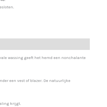
esloten.
e, vale wassing geeft het hemd een nonchalante
onder een vest of blazer. De natuurlijke
ling krijgt.