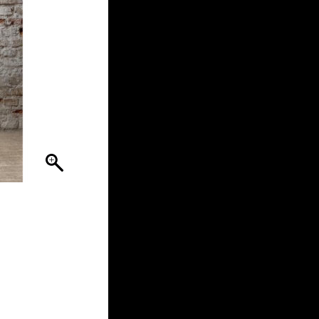
€ 19,95.
€ 14,96.