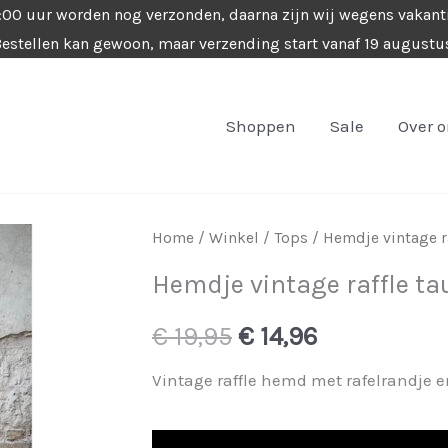
4:00 uur worden nog verzonden, daarna zijn wij wegens vakant
estellen kan gewoon, maar verzending start vanaf 19 augustu
Shoppen
Sale
Over 
Home
/
Winkel
/
Tops
/ Hemdje vintage r
Hemdje vintage raffle ta
Oorspronkelijke
Huidige
€
19,95
€
14,96
prijs
prijs
Vintage raffle hemd met rafelrandje 
was:
is: