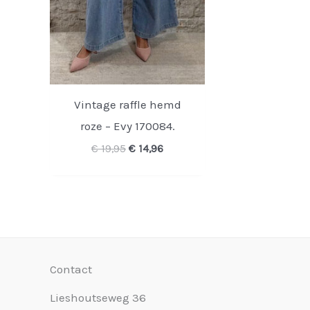
Vintage raffle hemd
roze – Evy 170084.
Oorspronkelijke
Huidige
€
19,95
€
14,96
prijs
prijs
was:
is:
€ 19,95.
€ 14,96.
Contact
Lieshoutseweg 36