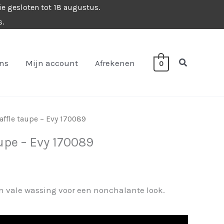
ie gesloten tot 18 augustus.
s.
Zoeken
ons
Mijn account
Afrekenen
0
affle taupe – Evy 170089
upe – Evy 170089
en vale wassing voor een nonchalante look.