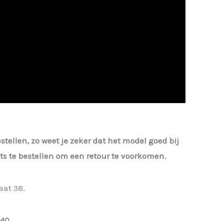
estellen, zo weet je zeker dat het model goed bij
iets te bestellen om een retour te voorkomen.
aat 38.
 40
.