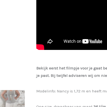
Bekijk eerst het filmpje voor je gaat b
je past. Bij twijfel adviseren wij om n
Modelinfo: Nancy is 1,72 m en heeft m
One size, draagbaar van maat
36 t/m