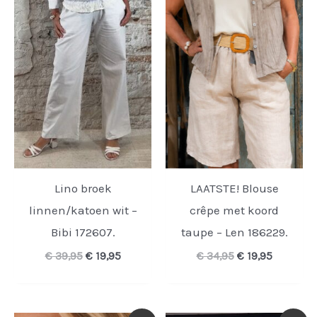
Lino broek
LAATSTE! Blouse
linnen/katoen wit –
crêpe met koord
Bibi 172607.
taupe – Len 186229.
Oorspronkelijke
Huidige
Oorspronkelijk
Huidige
€
39,95
€
19,95
€
34,95
€
19,95
prijs
prijs
prijs
prijs
was:
is:
was:
is:
€ 39,95.
€ 19,95.
€ 34,95.
€ 19,95.