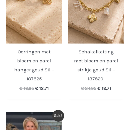
Oorringen met
Schakelketting
bloem en parel
met bloem en parel
hanger goud Sil –
strikje goud Sil –
187825
187820.
Oorspronkelijke
Huidige
Oorspronkelijk
Huidige
€
16,95
€
12,71
€
24,95
€
18,71
prijs
prijs
prijs
prijs
was:
is:
was:
is:
€ 16,95.
€ 12,71.
€ 24,95.
€ 18,71.
Sale!