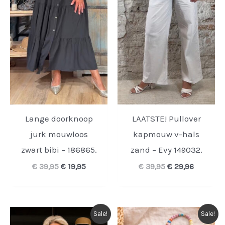
Lange doorknoop
LAATSTE! Pullover
jurk mouwloos
kapmouw v-hals
zwart bibi – 186865.
zand – Evy 149032.
Oorspronkelijke
Huidige
Oorspronkelijke
Huidige
€
39,95
€
19,95
€
39,95
€
29,96
prijs
prijs
prijs
prijs
was:
is:
was:
is:
€ 39,95.
€ 19,95.
€ 39,95.
€ 29,96.
Sale!
Sale!