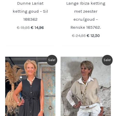
Dunne Lariat
Lange Ibiza ketting
ketting goud – Sil
met zeester
188362
ecru/goud –
Renske 185762.
Oorspronkelijke
Huidige
€
19,95
€
14,96
prijs
prijs
Oorspronkelijk
Huidige
€
24,95
€
12,50
was:
is:
prijs
prijs
€ 19,95.
€ 14,96.
was:
is:
€ 24,95.
€ 12,50.
Sale!
Sale!