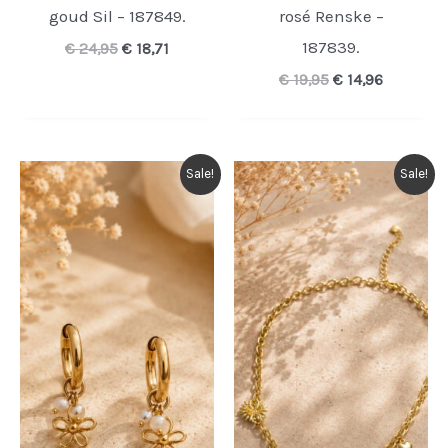
goud Sil – 187849.
rosé Renske –
187839.
Oorspronkelijke
Huidige
€
24,95
€
18,71
prijs
prijs
Oorspronkelijke
Huidige
€
19,95
€
14,96
was:
is:
prijs
prijs
€ 24,95.
€ 18,71.
was:
is:
€ 19,95.
€ 14,96.
Sale!
Sale!