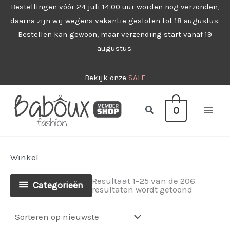
Ga
Bestellingen vóór 24 juli 14:00 uur worden nog verzonden,
daarna zijn wij wegens vakantie gesloten tot 18 augustus.
naar
Bestellen kan gewoon, maar verzending start vanaf 19
de
augustus.
inhoud
Bekijk onze
SALE
Zoeken
0
Winkel
Resultaat 1–25 van de 206
Categorieën
Gesorteer
resultaten wordt getoond
op
nieuwste