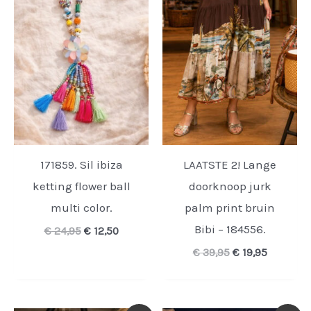
171859. Sil ibiza
LAATSTE 2! Lange
ketting flower ball
doorknoop jurk
multi color.
palm print bruin
Bibi – 184556.
Oorspronkelijke
Huidige
€
24,95
€
12,50
prijs
prijs
Oorspronkelijk
Huidige
€
39,95
€
19,95
was:
is:
prijs
prijs
€ 24,95.
€ 12,50.
was:
is:
€ 39,95.
€ 19,95.