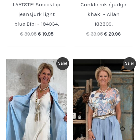
LAATSTE! Smocktop
Crinkle rok / jurkje
jeansjurk light
khaki – Ailan
blue Bibi – 184034.
183809.
Oorspronkelijke
Huidige
Oorspronkelijke
Huidige
€
39,95
€
19,95
€
39,95
€
29,96
prijs
prijs
prijs
prijs
was:
is:
was:
is:
€ 39,95.
€ 19,95.
€ 39,95.
€ 29,96.
Sale!
Sale!