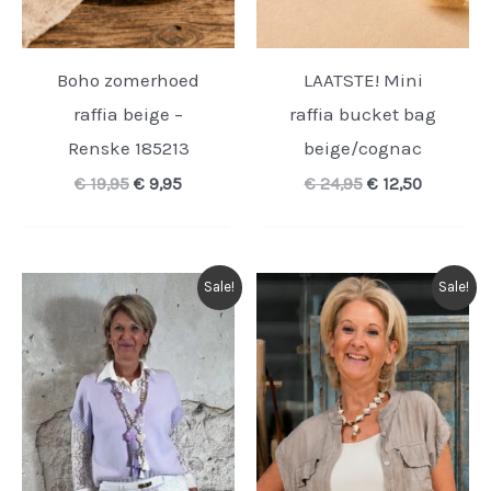
Boho zomerhoed
LAATSTE! Mini
raffia beige –
raffia bucket bag
Renske 185213
beige/cognac
Oorspronkelijke
Huidige
Oorspronkelijk
Huidige
€
19,95
€
9,95
€
24,95
€
12,50
prijs
prijs
prijs
prijs
was:
is:
was:
is:
€ 19,95.
€ 9,95.
€ 24,95.
€ 12,50.
Sale!
Sale!