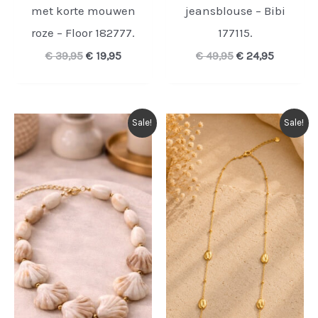
met korte mouwen
jeansblouse – Bibi
roze – Floor 182777.
177115.
Oorspronkelijke
Huidige
Oorspronkelijke
Huidige
€
39,95
€
19,95
€
49,95
€
24,95
prijs
prijs
prijs
prijs
was:
is:
was:
is:
€ 39,95.
€ 19,95.
€ 49,95.
€ 24,95.
Sale!
Sale!