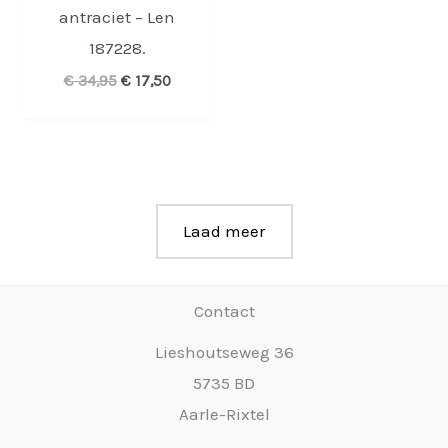
antraciet – Len
187228.
Oorspronkelijke
Huidige
€
34,95
€
17,50
prijs
prijs
was:
is:
€ 34,95.
€ 17,50.
Laad meer
Contact
Lieshoutseweg 36
5735 BD
Aarle-Rixtel