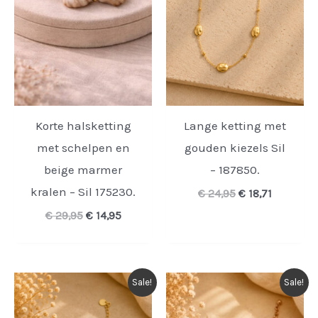
Korte halsketting
Lange ketting met
met schelpen en
gouden kiezels Sil
beige marmer
– 187850.
kralen – Sil 175230.
Oorspronkelijk
Huidige
€
24,95
€
18,71
prijs
prijs
Oorspronkelijke
Huidige
€
29,95
€
14,95
was:
is:
prijs
prijs
€ 24,95.
€ 18,71.
was:
is:
€ 29,95.
€ 14,95.
Sale!
Sale!