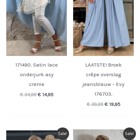
171490. Satin lace
LAATSTE! Broek
onderjurk asy
crêpe overslag
creme
jeansblauw – Evy
176703.
Oorspronkelijke
Huidige
€
34,95
€
14,95
prijs
prijs
Oorspronkelijk
Huidige
€
39,95
€
19,95
was:
is:
prijs
prijs
€ 34,95.
€ 14,95.
was:
is:
€ 39,95.
€ 19,95.
Sale!
Sale!