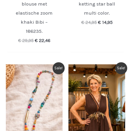
blouse met
ketting star ball
elastische zoom
multi color.
khaki Bibi –
Oorspronkelijk
Huidige
€
24,95
€
14,95
prijs
prijs
186235.
was:
is:
€ 24,95.
€ 14,95.
Oorspronkelijke
Huidige
€
29,95
€
22,46
prijs
prijs
was:
is:
€ 29,95.
€ 22,46.
Sale!
Sale!