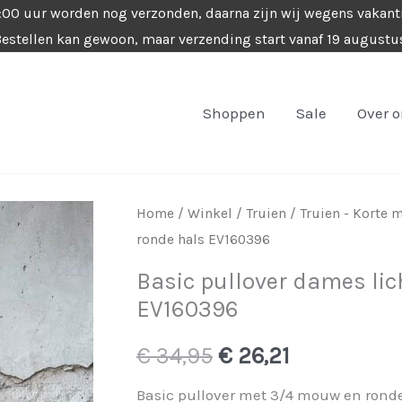
4:00 uur worden nog verzonden, daarna zijn wij wegens vakant
estellen kan gewoon, maar verzending start vanaf 19 augustu
Shoppen
Sale
Over 
Home
/
Winkel
/
Truien
/
Truien - Korte
ronde hals EV160396
Basic pullover dames lic
EV160396
Oorspronkelijke
Huidige
€
34,95
€
26,21
prijs
prijs
Basic pullover met 3/4 mouw en ronde