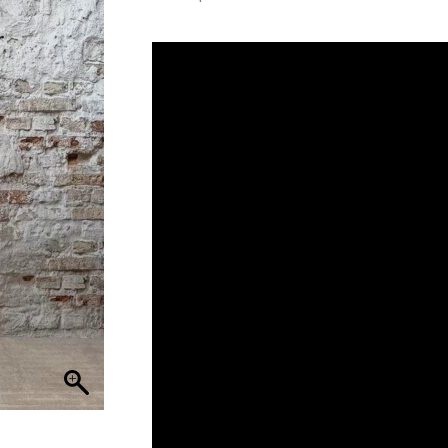
was:
is:
€ 34,95.
€ 26,21.