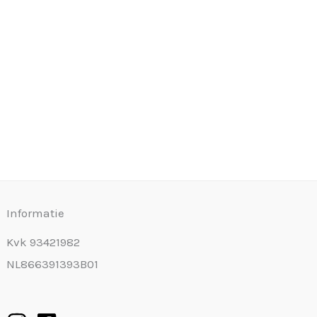
Informatie
Kvk 93421982
NL866391393B01