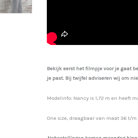
Bekijk eerst het filmpje voor je gaat b
je past. Bij twijfel adviseren wij om n
Modelinfo: Nancy is 1,72 m en heeft m
One size, draagbaar van maat 36 t/m 
Nabestellingen komen maandag binn