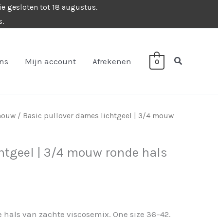
ie gesloten tot 18 augustus.
s.
Zoeken
ons
Mijn account
Afrekenen
0
 mouw
/ Basic pullover dames lichtgeel | 3/4 mouw
htgeel | 3/4 mouw ronde hals
 hals van zachte viscosemix. One size 36–42.