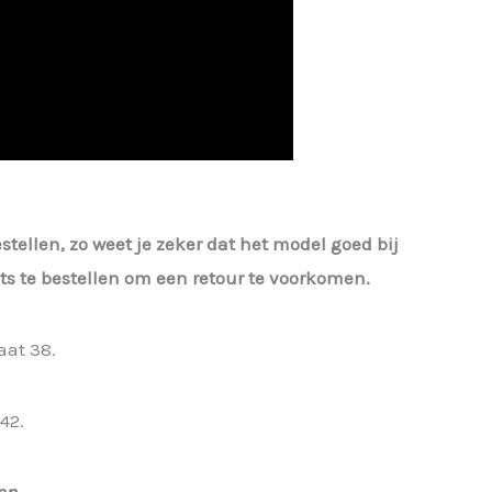
estellen, zo weet je zeker dat het model goed bij
iets te bestellen om een retour te voorkomen.
aat 38.
42.
en.