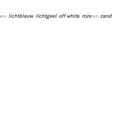
ren:
lichtblauw
,
l
ichtgeel
,
off white
,
roze
en
zand
.