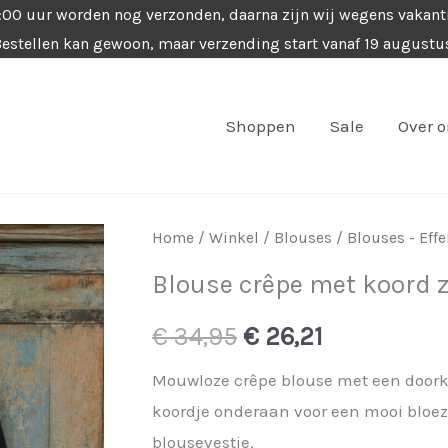
4:00 uur worden nog verzonden, daarna zijn wij wegens vakant
estellen kan gewoon, maar verzending start vanaf 19 augustu
Shoppen
Sale
Over 
Home
/
Winkel
/
Blouses
/
Blouses - Effe
Blouse crêpe met koord z
Oorspronkelijke
Huidige
€
34,95
€
26,21
prijs
prijs
Mouwloze crêpe blouse met een doorkn
koordje onderaan voor een mooi bloez
was:
is:
blousevestje.