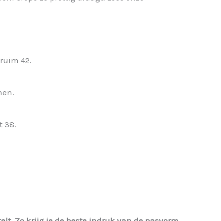
ruim 42.
nen.
t 38.
elt.
Zo krijg je de beste indruk van de pasvorm