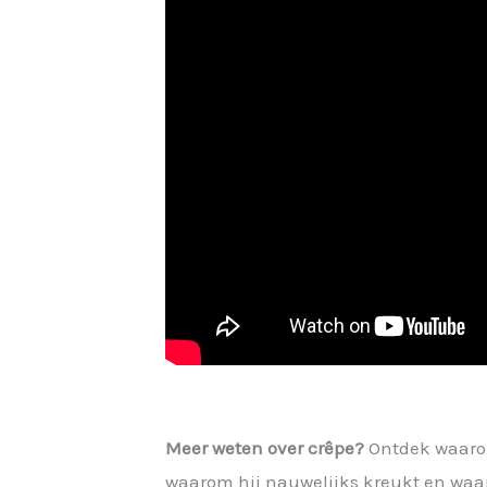
Meer weten over crêpe?
Ontdek waarom 
waarom hij nauwelijks kreukt en waar