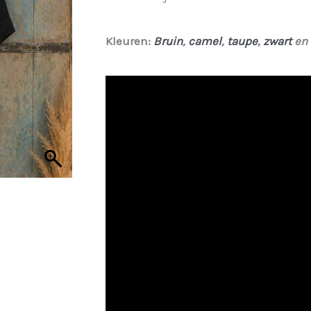
€ 34,95.
€ 26,21.
Kleuren:
Bruin
,
camel
,
taupe
,
zwart
en