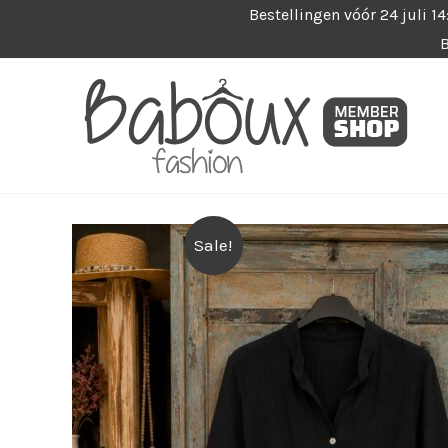
Ga
Bestellingen vóór 24 juli 1
B
naar
de
inhoud
Sale!