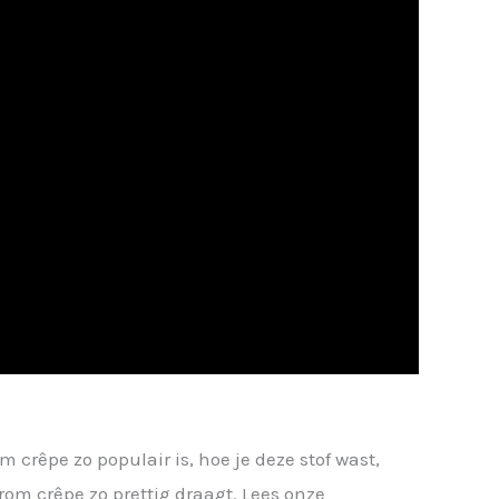
crêpe zo populair is, hoe je deze stof wast,
om crêpe zo prettig draagt. Lees onze