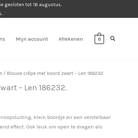
ie gesloten tot 18 augustus.
s.
Zoeken
ons
Mijn account
Afrekenen
0
n
/ Blouse crêpe met koord zwart – Len 186232.
wart – Len 186232.
oopsluiting, klein boordje en een verstelbaar
end effect. Ook leuk om open te dragen als