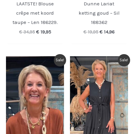
LAATSTE! Blouse
Dunne Lariat
crêpe met koord
ketting goud – Sil
taupe – Len 186229.
188362
Oorspronkelijke
Huidige
Oorspronkelijke
Huidige
€
34,95
€
19,95
€
19,95
€
14,96
prijs
prijs
prijs
prijs
was:
is:
was:
is:
€ 34,95.
€ 19,95.
€ 19,95.
€ 14,96.
Sale!
Sale!