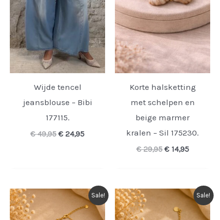
Wijde tencel
Korte halsketting
jeansblouse – Bibi
met schelpen en
177115.
beige marmer
kralen – Sil 175230.
Oorspronkelijke
Huidige
€
49,95
€
24,95
prijs
prijs
Oorspronkelijk
Huidige
€
29,95
€
14,95
was:
is:
prijs
prijs
€ 49,95.
€ 24,95.
was:
is:
€ 29,95.
€ 14,95.
Sale!
Sale!