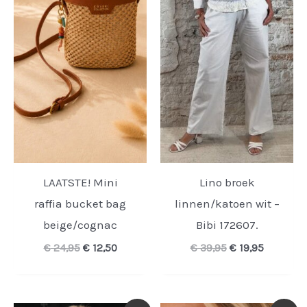
LAATSTE! Mini
Lino broek
raffia bucket bag
linnen/katoen wit –
beige/cognac
Bibi 172607.
Oorspronkelijke
Huidige
Oorspronkelijk
Huidige
€
24,95
€
12,50
€
39,95
€
19,95
prijs
prijs
prijs
prijs
was:
is:
was:
is:
€ 24,95.
€ 12,50.
€ 39,95.
€ 19,95.