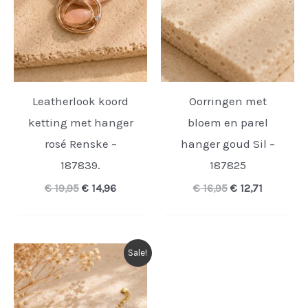
Leatherlook koord
Oorringen met
ketting met hanger
bloem en parel
rosé Renske –
hanger goud Sil –
187839.
187825
Oorspronkelijke
Huidige
Oorspronkelijk
Huidige
€
19,95
€
14,96
€
16,95
€
12,71
prijs
prijs
prijs
prijs
was:
is:
was:
is:
€ 19,95.
€ 14,96.
€ 16,95.
€ 12,71.
Sale!