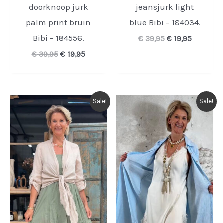
doorknoop jurk
jeansjurk light
palm print bruin
blue Bibi – 184034.
Bibi – 184556.
Oorspronkelijk
Huidige
€
39,95
€
19,95
prijs
prijs
Oorspronkelijke
Huidige
€
39,95
€
19,95
was:
is:
prijs
prijs
€ 39,95.
€ 19,95.
was:
is:
€ 39,95.
€ 19,95.
Sale!
Sale!