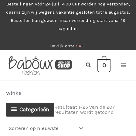
Ga
Bestellingen vóór 24 juli 14:00 uur worden nog verzonden,
daarna zijn wij wegens vakantie gesloten tot 18 augustus.
naar
Bestellen kan gewoon, maar verzending start vanaf 19
de
augustus.
inhoud
Bekijk onze
SALE
Zoeken
0
Winkel
Resultaat 1–25 van de 207
Categorieën
Gesorteer
resultaten wordt getoond
op
nieuwste