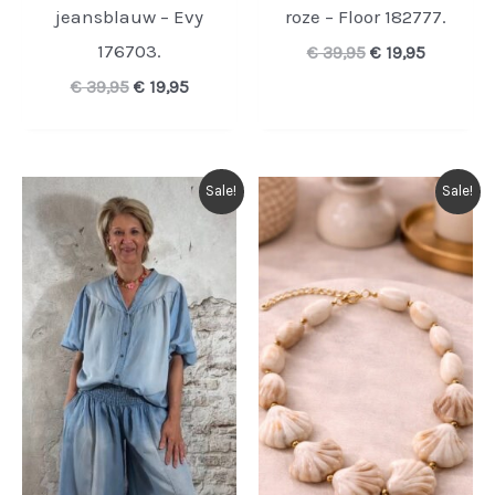
jeansblauw – Evy
roze – Floor 182777.
176703.
Oorspronkelijk
Huidige
€
39,95
€
19,95
prijs
prijs
Oorspronkelijke
Huidige
€
39,95
€
19,95
was:
is:
prijs
prijs
€ 39,95.
€ 19,95.
was:
is:
€ 39,95.
€ 19,95.
Sale!
Sale!