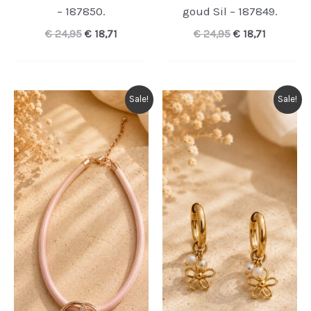
– 187850.
goud Sil – 187849.
Oorspronkelijke
Huidige
Oorspronkelijk
Huidige
€
24,95
€
18,71
€
24,95
€
18,71
prijs
prijs
prijs
prijs
was:
is:
was:
is:
€ 24,95.
€ 18,71.
€ 24,95.
€ 18,71.
Sale!
Sale!