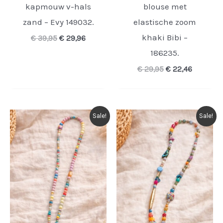
kapmouw v-hals
blouse met
zand – Evy 149032.
elastische zoom
khaki Bibi –
Oorspronkelijke
Huidige
€
39,95
€
29,96
prijs
prijs
186235.
was:
is:
€ 39,95.
€ 29,96.
Oorspronkelijke
Huidige
€
29,95
€
22,46
prijs
prijs
was:
is:
€ 29,95.
€ 22,46.
Sale!
Sale!