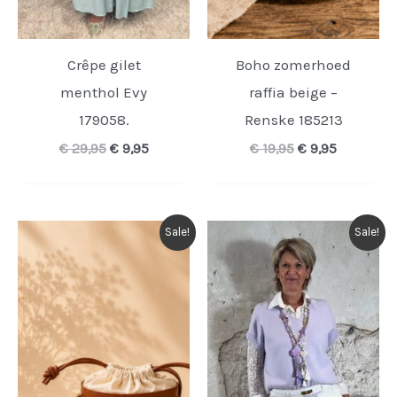
Crêpe gilet
Boho zomerhoed
menthol Evy
raffia beige –
179058.
Renske 185213
Oorspronkelijke
Huidige
Oorspronkelijk
Huidige
€
29,95
€
9,95
€
19,95
€
9,95
prijs
prijs
prijs
prijs
was:
is:
was:
is:
€ 29,95.
€ 9,95.
€ 19,95.
€ 9,95.
Sale!
Sale!