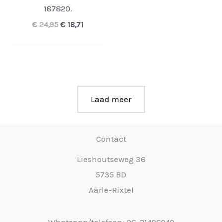
187820.
Oorspronkelijke
Huidige
€
24,95
€
18,71
prijs
prijs
was:
is:
€ 24,95.
€ 18,71.
Laad meer
Contact
Lieshoutseweg 36
5735 BD
Aarle-Rixtel
Whatsapp/telefoon: 06-21496949