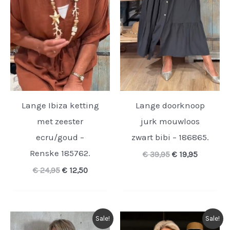
Lange Ibiza ketting
Lange doorknoop
met zeester
jurk mouwloos
ecru/goud –
zwart bibi – 186865.
Renske 185762.
Oorspronkelijk
Huidige
€
39,95
€
19,95
prijs
prijs
Oorspronkelijke
Huidige
€
24,95
€
12,50
was:
is:
prijs
prijs
€ 39,95.
€ 19,95.
was:
is:
€ 24,95.
€ 12,50.
Sale!
Sale!