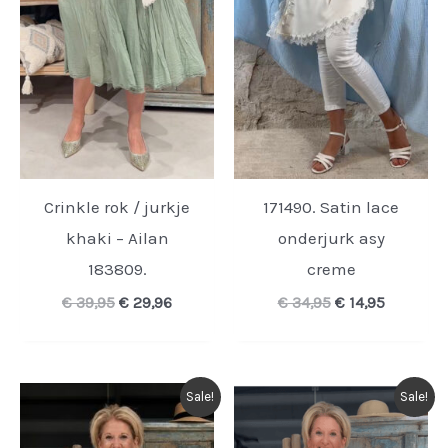
Crinkle rok / jurkje
171490. Satin lace
khaki – Ailan
onderjurk asy
183809.
creme
Oorspronkelijke
Huidige
Oorspronkelijk
Huidige
€
39,95
€
29,96
€
34,95
€
14,95
prijs
prijs
prijs
prijs
was:
is:
was:
is:
€ 39,95.
€ 29,96.
€ 34,95.
€ 14,95.
Sale!
Sale!