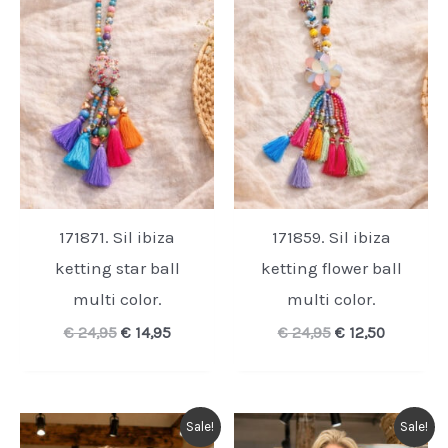
171871. Sil ibiza
171859. Sil ibiza
ketting star ball
ketting flower ball
multi color.
multi color.
Oorspronkelijke
Huidige
Oorspronkelijk
Huidige
€
24,95
€
14,95
€
24,95
€
12,50
prijs
prijs
prijs
prijs
was:
is:
was:
is:
€ 24,95.
€ 14,95.
€ 24,95.
€ 12,50.
Sale!
Sale!