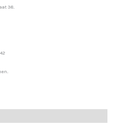
aat 38.
 42
nen.