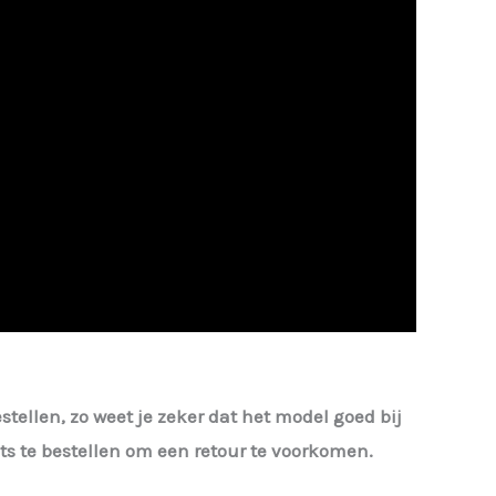
estellen, zo weet je zeker dat het model goed bij
iets te bestellen om een retour te voorkomen.