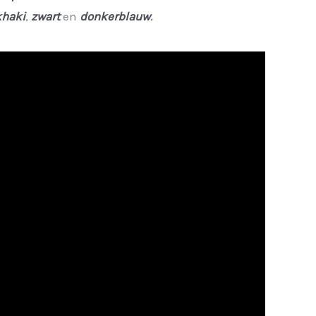
khaki
,
zwart
en
donkerblauw
.