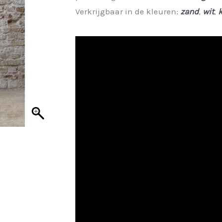
was:
is:
Verkrijgbaar in de kleuren:
zand
,
wit
,
€ 39,95.
€ 29,96.