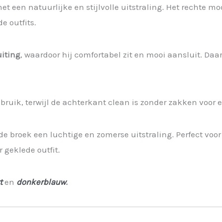
et een natuurlijke en stijlvolle uitstraling. Het rechte m
e outfits.
uiting
, waardoor hij comfortabel zit en mooi aansluit. Daarn
uik, terwijl de achterkant clean is zonder zakken voor ee
e broek een luchtige en zomerse uitstraling. Perfect voo
 geklede outfit.
t
en
donkerblauw
.