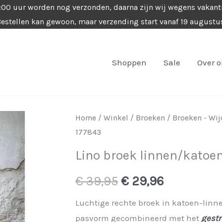
4:00 uur worden nog verzonden, daarna zijn wij wegens vakant
estellen kan gewoon, maar verzending start vanaf 19 augustu
Shoppen
Sale
Over 
Home
/
Winkel
/
Broeken
/
Broeken - Wij
177843
Lino broek linnen/katoe
Oorspronkelijke
Huidige
€
39,95
€
29,96
prijs
prijs
Luchtige rechte broek in katoen-linne
pasvorm gecombineerd met het
gestr