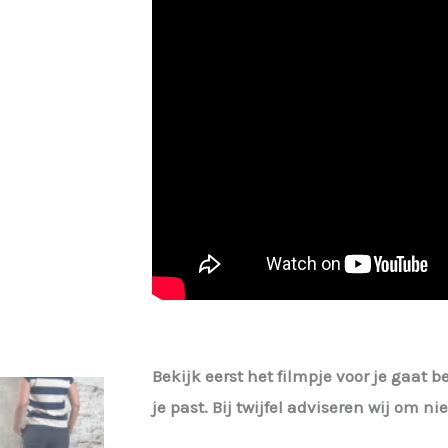
Bekijk eerst het filmpje voor je gaat b
je past. Bij twijfel adviseren wij om n