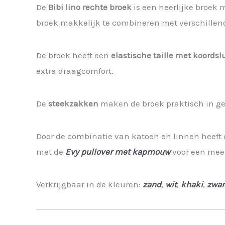
De
Bibi lino rechte broek
is een heerlijke broek m
broek makkelijk te combineren met verschillend
De broek heeft een
elastische taille met koordsl
extra draagcomfort.
De
steekzakken
maken de broek praktisch in gebr
Door de combinatie van katoen en linnen heeft d
met de
Evy pullover met kapmouw
voor een meer
Verkrijgbaar in de kleuren:
zand
,
wit
,
khaki
,
zwar