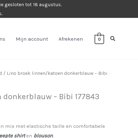
ie gesloten tot 18 augustus.
s.
Zoeken
ons
Mijn account
Afrekenen
0
d
/ Lino broek linnen/katoen donkerblauw – Bibi
n donkerblauw – Bibi 177843
n mix met elastische taille en comfortabele
eepte shirt
en
blouson
.