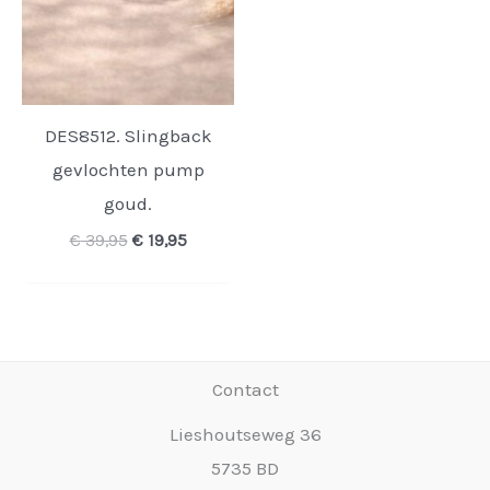
DES8512. Slingback
gevlochten pump
goud.
Oorspronkelijke
Huidige
€
39,95
€
19,95
prijs
prijs
was:
is:
€ 39,95.
€ 19,95.
Contact
Lieshoutseweg 36
5735 BD