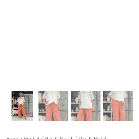
Home
/
Winkel
/
Mix & Match
/
Mix & Match -