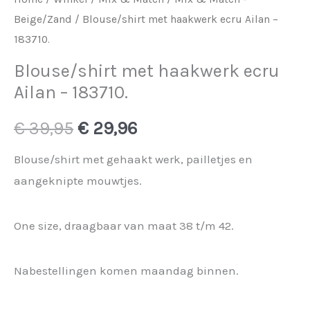
Beige/Zand
/ Blouse/shirt met haakwerk ecru Ailan –
183710.
Blouse/shirt met haakwerk ecru
Ailan – 183710.
Oorspronkelijke
Huidige
€
39,95
€
29,96
prijs
prijs
Blouse/shirt met gehaakt werk, pailletjes en
aangeknipte mouwtjes.
was:
is:
€ 39,95.
€ 29,96.
One size, draagbaar van maat 38 t/m 42.
Nabestellingen komen maandag binnen.