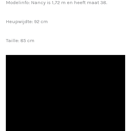
Modelinfo: Nancy is 1,72 m en heeft maat 38.
Heupwijdte: 92 cm
Taille: 85 cm