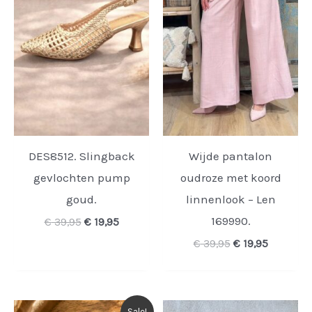
DES8512. Slingback
Wijde pantalon
gevlochten pump
oudroze met koord
goud.
linnenlook – Len
169990.
Oorspronkelijke
Huidige
€
39,95
€
19,95
prijs
prijs
Oorspronkelijk
Huidige
€
39,95
€
19,95
was:
is:
prijs
prijs
€ 39,95.
€ 19,95.
was:
is:
€ 39,95.
€ 19,95.
Sale!