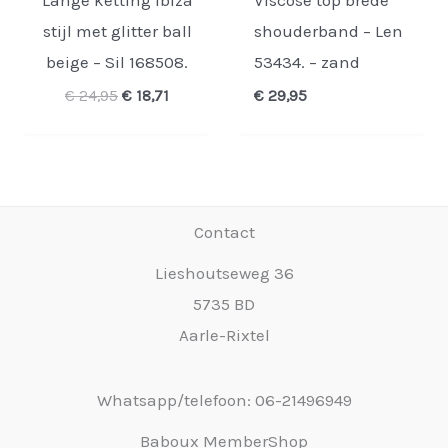
Lange ketting Ibiza
Viscose top brede
stijl met glitter ball
shouderband – Len
beige – Sil 168508.
53434. – zand
Oorspronkelijke
Huidige
€
24,95
€
18,71
€
29,95
prijs
prijs
was:
is:
€ 24,95.
€ 18,71.
Contact
Lieshoutseweg 36
5735 BD
Aarle-Rixtel
Whatsapp/telefoon: 06-21496949
Baboux MemberShop