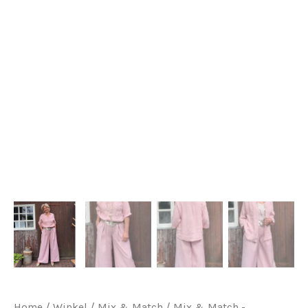
Home
/
Winkel
/
Mix & Match
/
Mix & Match -