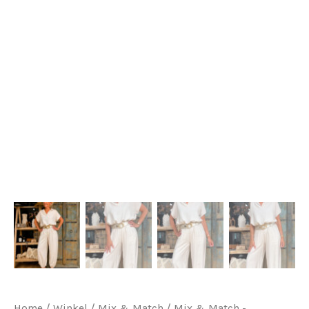
Home
/
Winkel
/
Mix & Match
/
Mix & Match -