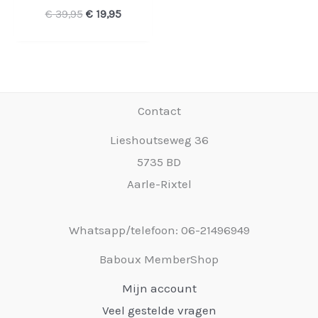
Oorspronkelijke
Huidige
€
39,95
€
19,95
prijs
prijs
was:
is:
€ 39,95.
€ 19,95.
Contact
Lieshoutseweg 36
5735 BD
Aarle-Rixtel
Whatsapp/telefoon: 06-21496949
Baboux MemberShop
Mijn account
Veel gestelde vragen