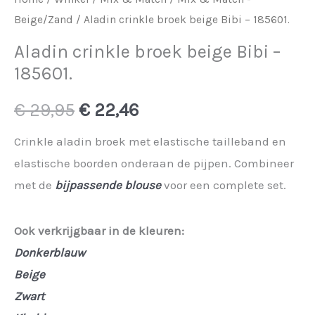
Beige/Zand
/ Aladin crinkle broek beige Bibi – 185601.
Aladin crinkle broek beige Bibi –
185601.
Oorspronkelijke
Huidige
€
29,95
€
22,46
prijs
prijs
Crinkle aladin broek met elastische tailleband en
elastische boorden onderaan de pijpen. Combineer
was:
is:
met de
bijpassende blouse
voor een complete set.
€ 29,95.
€ 22,46.
Ook verkrijgbaar in de kleuren:
Donkerblauw
Beige
Zwart