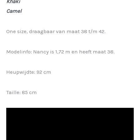
Khaki
Camel
One size, draagbaar van maat 38 t/m 42.
Modelinfo: Nancy is 1,72 m en heeft maat 38.
Heupwijdte: 92 cm
Taille: 85 cm