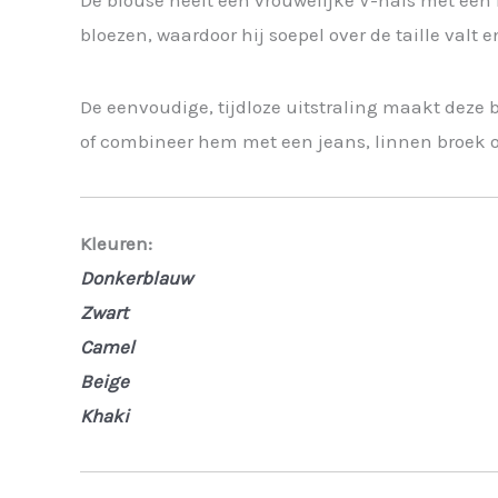
De blouse heeft een vrouwelijke V-hals met een
bloezen, waardoor hij soepel over de taille valt
De eenvoudige, tijdloze uitstraling maakt deze
of combineer hem met een jeans, linnen broek of
Kleuren:
Donkerblauw
Zwart
Camel
Beige
Khaki