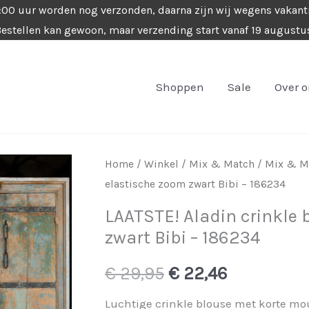
4:00 uur worden nog verzonden, daarna zijn wij wegens vakant
estellen kan gewoon, maar verzending start vanaf 19 augustu
Shoppen
Sale
Over 
Home
/
Winkel
/
Mix & Match
/
Mix & Ma
elastische zoom zwart Bibi – 186234
LAATSTE! Aladin crinkle
zwart Bibi – 186234
Oorspronkelijke
Huidige
€
29,95
€
22,46
prijs
prijs
Luchtige crinkle blouse met korte mo