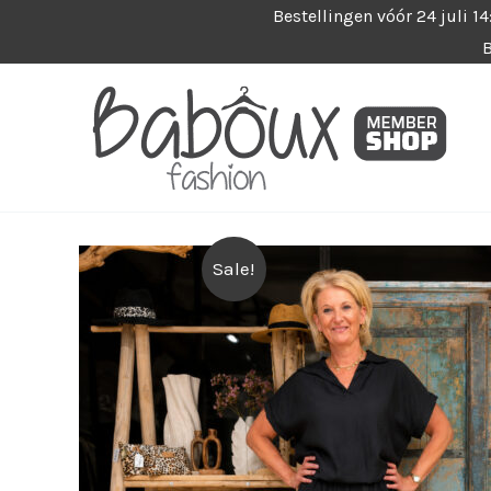
Ga
Bestellingen vóór 24 juli 1
B
naar
de
inhoud
Sale!