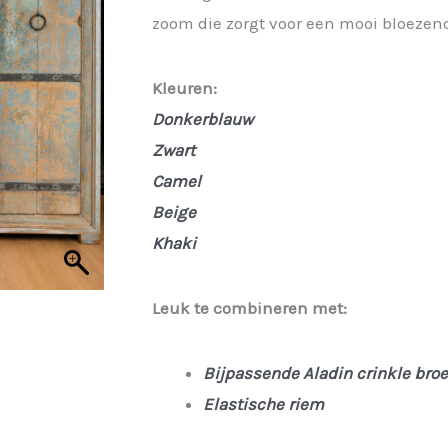
zoom die zorgt voor een mooi bloezend
was:
is:
€ 29,95.
€ 22,46.
Kleuren:
Donkerblauw
Zwart
Camel
Beige
Khaki
Leuk te combineren met:
Bijpassende Aladin crinkle bro
Elastische riem