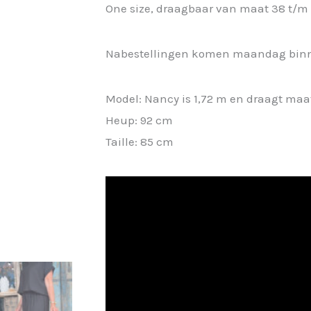
One size, draagbaar van maat 38 t/m 
Nabestellingen komen maandag bin
Model: Nancy is 1,72 m en draagt maa
Heup: 92 cm
Taille: 85 cm