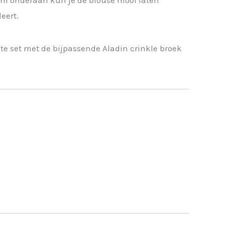
oom onderaan kun je de blouse mooi laten
eert.
e set met de bijpassende Aladin crinkle broek