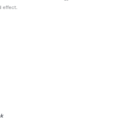
 effect.
ek