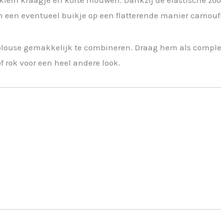
 klein kraagje en korte mouwen. Dankzij de elastische z
 en een eventueel buikje op een flatterende manier camoufl
 blouse gemakkelijk te combineren. Draag hem als complet
 rok voor een heel andere look.