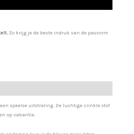
elt.
Zo krijg je de beste indruk van de pasvorm
n speelse uitstraling. De luchtige crinkle stof
men op vakantie.