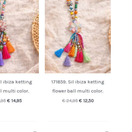
il ibiza ketting
171859. Sil ibiza ketting
l multi color.
flower ball multi color.
Oorspronkelijke
Huidige
Oorspronkelijke
Huidige
,95
€
14,95
€
24,95
€
12,50
prijs
prijs
prijs
prijs
was:
is:
was:
is:
€ 24,95.
€ 14,95.
€ 24,95.
€ 12,50.