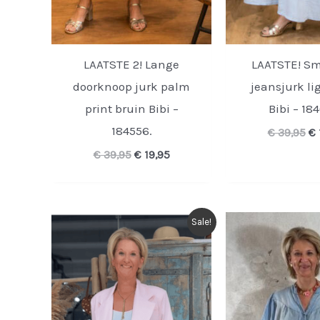
LAATSTE 2! Lange
LAATSTE! S
doorknoop jurk palm
jeansjurk li
print bruin Bibi –
Bibi – 18
184556.
Oo
€
39,95
€
pr
Oorspronkelijke
Huidige
€
39,95
€
19,95
wa
prijs
prijs
€ 
was:
is:
€ 39,95.
€ 19,95.
Sale!