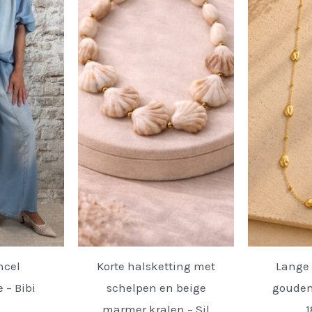
ncel
Korte halsketting met
Lange 
 – Bibi
schelpen en beige
gouden 
.
marmer kralen – Sil
1