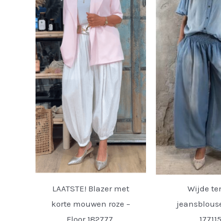
LAATSTE! Blazer met
Wijde te
korte mouwen roze –
jeansblouse
Floor 182777.
177115