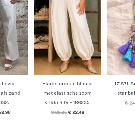
ullover
Aladin crinkle blouse
171871. S
als zand
met elastische zoom
star bal
032.
khaki Bibi – 186235.
€
24
rspronkelijke
Huidige
Oorspronkelijke
Huidige
29,96
€
29,95
€
22,46
ijs
prijs
prijs
prijs
s:
is:
was:
is:
39,95.
€ 29,96.
€ 29,95.
€ 22,46.