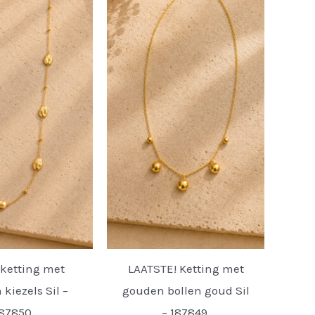
ketting met
LAATSTE! Ketting met
kiezels Sil –
gouden bollen goud Sil
87850.
– 187849.