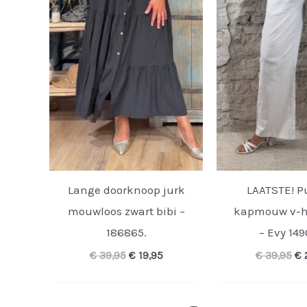
Lange doorknoop jurk
LAATSTE! P
mouwloos zwart bibi –
kapmouw v-h
186865.
– Evy 149
Oorspronkelijke
Huidige
Oo
€
39,95
€
19,95
€
39,95
€
prijs
prijs
pr
was:
is:
wa
€ 39,95.
€ 19,95.
€ 