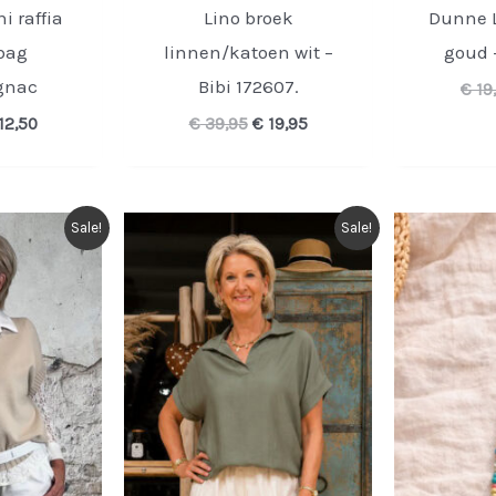
i raffia
Lino broek
Dunne L
bag
linnen/katoen wit –
goud 
gnac
Bibi 172607.
€
19
rspronkelijke
Huidige
Oorspronkelijke
Huidige
12,50
€
39,95
€
19,95
ijs
prijs
prijs
prijs
s:
is:
was:
is:
24,95.
€ 12,50.
€ 39,95.
€ 19,95.
Sale!
Sale!