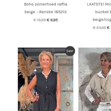
Boho zomerhoed raffia
LAATSTE! Min
beige – Renske 185213
bucket 
beige/co
Oorspronkelijke
Huidige
€
19,95
€
9,95
prijs
prijs
Oo
€
24,95
€
was:
is:
pr
€ 19,95.
€ 9,95.
wa
€ 
Sale!