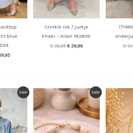
mocktop
Crinkle rok / jurkje
171490
ght blue
khaki – Ailan 183809.
onderju
4034.
Oorspronkelijke
Huidige
€
39,95
€
29,96
€
34
prijs
prijs
rspronkelijke
Huidige
19,95
was:
is:
ijs
prijs
€ 39,95.
€ 29,96.
s:
is:
39,95.
€ 19,95.
Sale!
Sale!