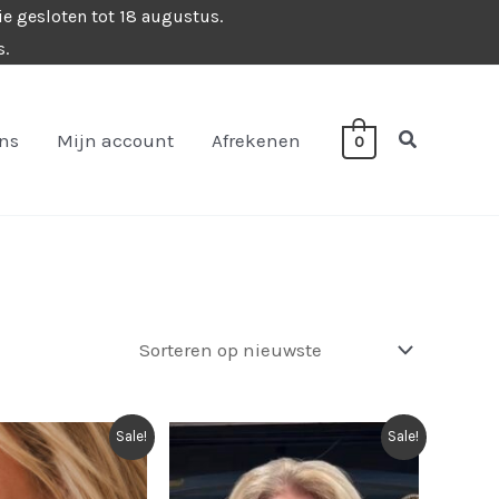
ie gesloten tot 18 augustus.
s.
Zoeken
ons
Mijn account
Afrekenen
0
Sale!
Sale!