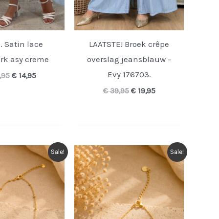
. Satin lace
LAATSTE! Broek crêpe
rk asy creme
overslag jeansblauw –
Evy 176703.
Oorspronkelijke
Huidige
,95
€
14,95
prijs
prijs
Oorspronkelijke
Huidige
€
39,95
€
19,95
was:
is:
prijs
prijs
€ 34,95.
€ 14,95.
was:
is:
€ 39,95.
€ 19,95.
Sale!
Sale!