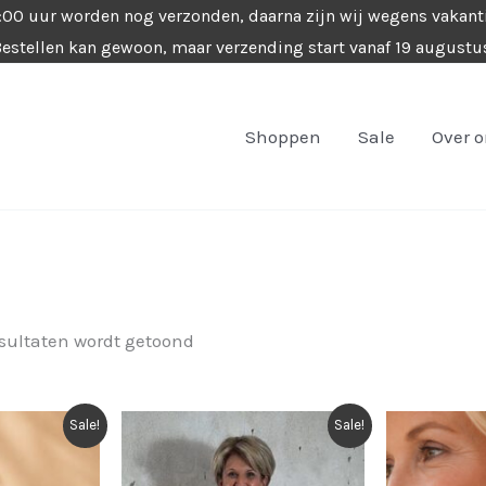
4:00 uur worden nog verzonden, daarna zijn wij wegens vakant
estellen kan gewoon, maar verzending start vanaf 19 augustu
Shoppen
Sale
Over 
Gesorteerd
esultaten wordt getoond
op
nieuwste
Sale!
Sale!