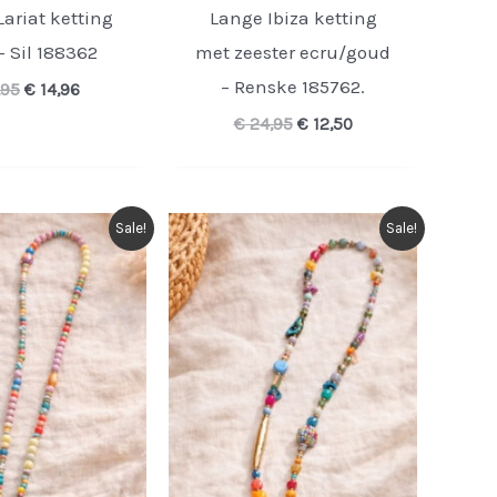
ariat ketting
Lange Ibiza ketting
– Sil 188362
met zeester ecru/goud
– Renske 185762.
Oorspronkelijke
Huidige
,95
€
14,96
prijs
prijs
Oorspronkelijke
Huidige
€
24,95
€
12,50
was:
is:
prijs
prijs
€ 19,95.
€ 14,96.
was:
is:
€ 24,95.
€ 12,50.
Sale!
Sale!