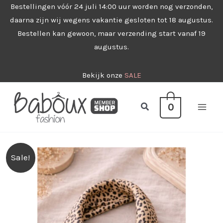
Ga
Bestellingen vóór 24 juli 14:00 uur worden nog verzonden,
daarna zijn wij wegens vakantie gesloten tot 18 augustus.
naar
Bestellen kan gewoon, maar verzending start vanaf 19
de
augustus.
inhoud
Bekijk onze
SALE
Zoeken
0
Sale!