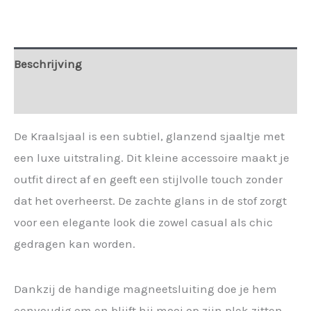
magneetsluiting
dames
|
Beschrijving
sjaal
Lio
Extra informatie
zand.
aantal
De Kraalsjaal is een subtiel, glanzend sjaaltje met
een luxe uitstraling. Dit kleine accessoire maakt je
outfit direct af en geeft een stijlvolle touch zonder
dat het overheerst. De zachte glans in de stof zorgt
voor een elegante look die zowel casual als chic
gedragen kan worden.
Dankzij de handige magneetsluiting doe je hem
eenvoudig om en blijft hij mooi op zijn plek zitten.