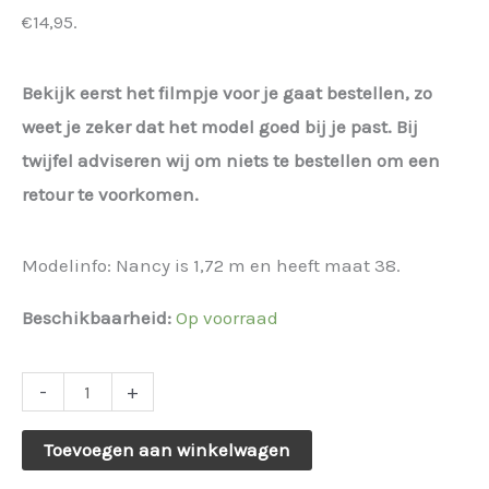
€14,95.
was:
is:
€ 14,95.
€ 11,21.
Bekijk eerst het filmpje voor je gaat bestellen, zo
weet je zeker dat het model goed bij je past. Bij
twijfel adviseren wij om niets te bestellen om een
retour te voorkomen.
Modelinfo: Nancy is 1,72 m en heeft maat 38.
Beschikbaarheid:
Op voorraad
176099.
-
+
Kraalsjaal
Toevoegen aan winkelwagen
met