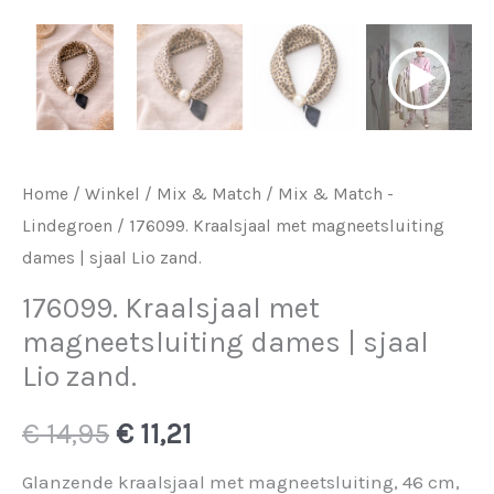
Home
/
Winkel
/
Mix & Match
/
Mix & Match -
Lindegroen
/ 176099. Kraalsjaal met magneetsluiting
dames | sjaal Lio zand.
176099. Kraalsjaal met
magneetsluiting dames | sjaal
Lio zand.
Oorspronkelijke
Huidige
€
14,95
€
11,21
prijs
prijs
Glanzende kraalsjaal met magneetsluiting, 46 cm,