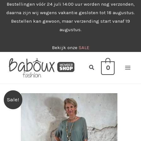
Ga
Bestellingen vóór 24 juli 14:00 uur worden nog verzonden,
daarna zijn wij wegens vakantie gesloten tot 18 augustus.
naar
Bestellen kan gewoon, maar verzending start vanaf 19
de
augustus.
inhoud
Bekijk onze
SALE
Zoeken
0
Sale!