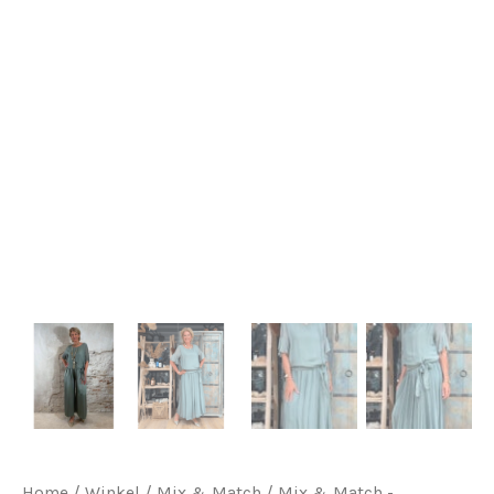
Home
/
Winkel
/
Mix & Match
/
Mix & Match -