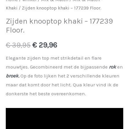
Khaki
/ Zijden knooptop khaki – 177239 Floor.
Zijden knooptop khaki – 177239
Floor.
Oorspronkelijke
Huidige
€
39,95
€
29,96
prijs
prijs
Elegante zijden top met strikdetail en flare
mouwtjes. Gecombineerd met de bijpassende
rok
en
was:
is:
broek.
Op de foto lijken het 2 verschillende kleuren
€ 39,95.
€ 29,96.
maar dat komt door het licht. Qua kleur vind ik de
donkerste het beste overeenkomen.