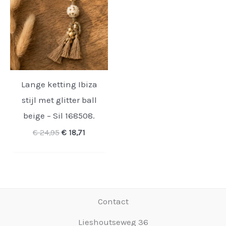
Lange ketting Ibiza
stijl met glitter ball
beige – Sil 168508.
Oorspronkelijke
Huidige
€
24,95
€
18,71
prijs
prijs
was:
is:
€ 24,95.
€ 18,71.
Contact
Lieshoutseweg 36