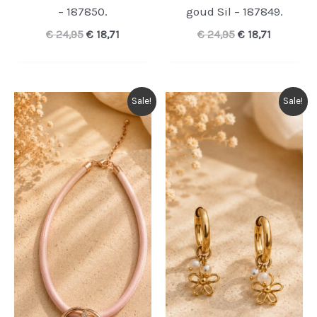
– 187850.
goud Sil – 187849.
Oorspronkelijke
Huidige
Oorspronkelijk
Huidige
€
24,95
€
18,71
€
24,95
€
18,71
prijs
prijs
prijs
prijs
was:
is:
was:
is:
€ 24,95.
€ 18,71.
€ 24,95.
€ 18,71.
Sale!
Sale!