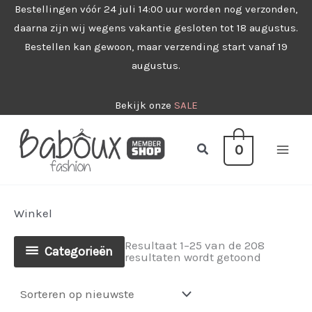
Ga
Bestellingen vóór 24 juli 14:00 uur worden nog verzonden,
daarna zijn wij wegens vakantie gesloten tot 18 augustus.
naar
Bestellen kan gewoon, maar verzending start vanaf 19
de
augustus.
inhoud
Bekijk onze
SALE
Zoeken
0
Winkel
Resultaat 1–25 van de 208
Categorieën
Gesorteer
resultaten wordt getoond
op
nieuwste