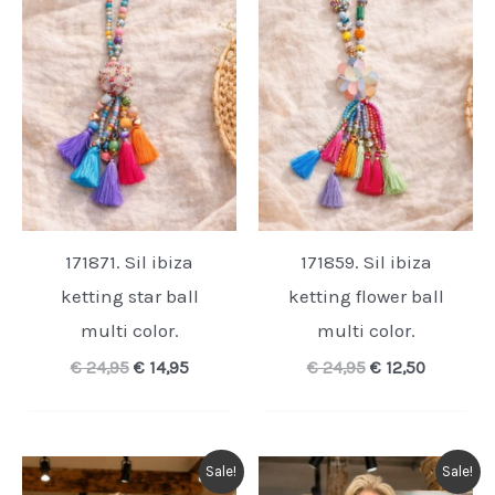
171871. Sil ibiza
171859. Sil ibiza
ketting star ball
ketting flower ball
multi color.
multi color.
Oorspronkelijke
Huidige
Oorspronkelijk
Huidige
€
24,95
€
14,95
€
24,95
€
12,50
prijs
prijs
prijs
prijs
was:
is:
was:
is:
€ 24,95.
€ 14,95.
€ 24,95.
€ 12,50.
Sale!
Sale!