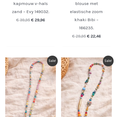
kapmouw v-hals
blouse met
zand – Evy 149032.
elastische zoom
khaki Bibi –
Oorspronkelijke
Huidige
€
39,95
€
29,96
prijs
prijs
186235.
was:
is:
€ 39,95.
€ 29,96.
Oorspronkelijke
Huidige
€
29,95
€
22,46
prijs
prijs
was:
is:
€ 29,95.
€ 22,46.
Sale!
Sale!