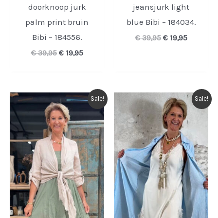
doorknoop jurk
jeansjurk light
palm print bruin
blue Bibi – 184034.
Bibi – 184556.
Oorspronkelijk
Huidige
€
39,95
€
19,95
prijs
prijs
Oorspronkelijke
Huidige
€
39,95
€
19,95
was:
is:
prijs
prijs
€ 39,95.
€ 19,95.
was:
is:
€ 39,95.
€ 19,95.
Sale!
Sale!