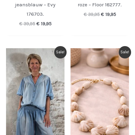
jeansblauw – Evy
roze – Floor 182777.
176703.
Oorspronkelijk
Huidige
€
39,95
€
19,95
prijs
prijs
Oorspronkelijke
Huidige
€
39,95
€
19,95
was:
is:
prijs
prijs
€ 39,95.
€ 19,95.
was:
is:
€ 39,95.
€ 19,95.
Sale!
Sale!