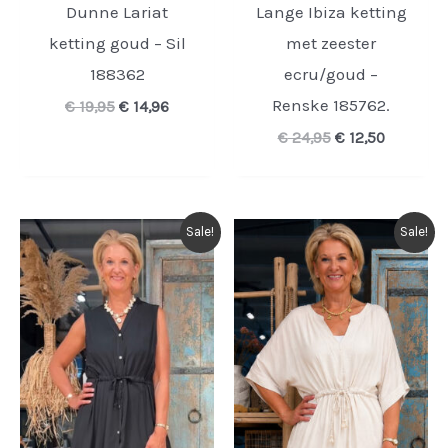
Dunne Lariat
Lange Ibiza ketting
ketting goud – Sil
met zeester
188362
ecru/goud –
Renske 185762.
Oorspronkelijke
Huidige
€
19,95
€
14,96
prijs
prijs
Oorspronkelijk
Huidige
€
24,95
€
12,50
was:
is:
prijs
prijs
€ 19,95.
€ 14,96.
was:
is:
€ 24,95.
€ 12,50.
Sale!
Sale!