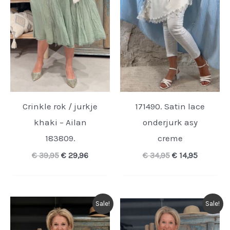
Crinkle rok / jurkje
171490. Satin lace
khaki – Ailan
onderjurk asy
183809.
creme
Oorspronkelijke
Huidige
Oorspronkelijk
Huidige
€
39,95
€
29,96
€
34,95
€
14,95
prijs
prijs
prijs
prijs
was:
is:
was:
is:
€ 39,95.
€ 29,96.
€ 34,95.
€ 14,95.
Sale!
Sale!