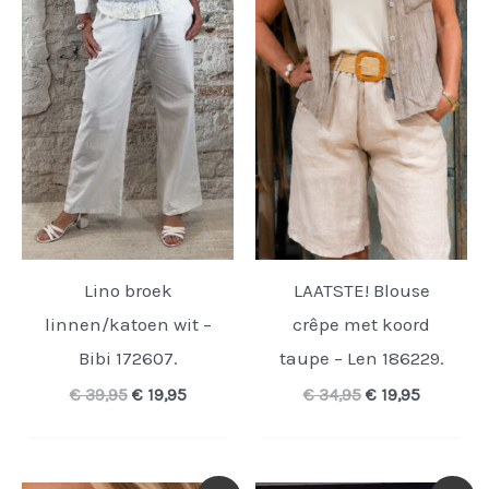
Lino broek
LAATSTE! Blouse
linnen/katoen wit –
crêpe met koord
Bibi 172607.
taupe – Len 186229.
Oorspronkelijke
Huidige
Oorspronkelijk
Huidige
€
39,95
€
19,95
€
34,95
€
19,95
prijs
prijs
prijs
prijs
was:
is:
was:
is:
€ 39,95.
€ 19,95.
€ 34,95.
€ 19,95.