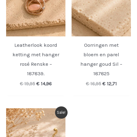
Leatherlook koord
Oorringen met
ketting met hanger
bloem en parel
rosé Renske –
hanger goud Sil –
187839.
187825
Oorspronkelijke
Huidige
Oorspronkelijk
Huidige
€
19,95
€
14,96
€
16,95
€
12,71
prijs
prijs
prijs
prijs
was:
is:
was:
is:
€ 19,95.
€ 14,96.
€ 16,95.
€ 12,71.
Sale!