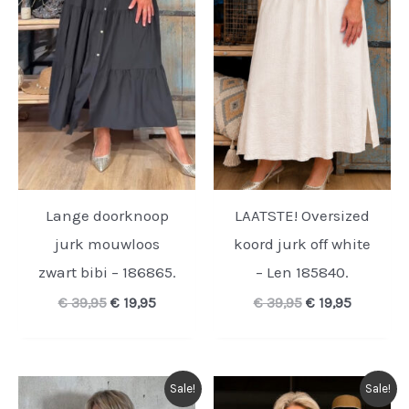
Lange doorknoop
LAATSTE! Oversized
jurk mouwloos
koord jurk off white
zwart bibi – 186865.
– Len 185840.
Oorspronkelijke
Huidige
Oorspronkelijk
Huidige
€
39,95
€
19,95
€
39,95
€
19,95
prijs
prijs
prijs
prijs
was:
is:
was:
is:
€ 39,95.
€ 19,95.
€ 39,95.
€ 19,95.
Sale!
Sale!