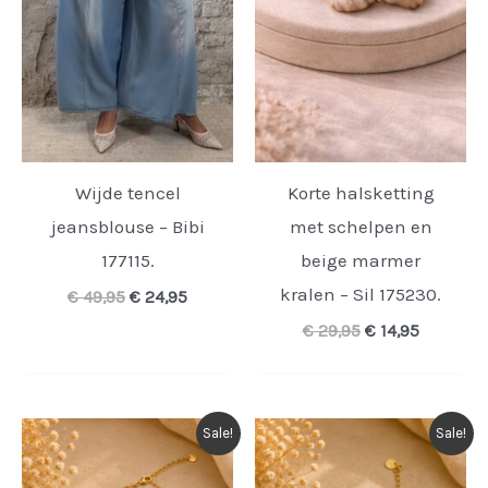
Wijde tencel
Korte halsketting
jeansblouse – Bibi
met schelpen en
177115.
beige marmer
kralen – Sil 175230.
Oorspronkelijke
Huidige
€
49,95
€
24,95
prijs
prijs
Oorspronkelijk
Huidige
€
29,95
€
14,95
was:
is:
prijs
prijs
€ 49,95.
€ 24,95.
was:
is:
€ 29,95.
€ 14,95.
Sale!
Sale!