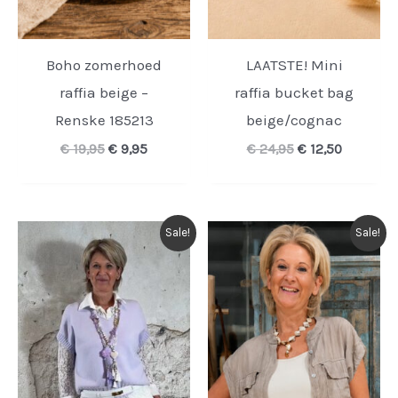
Boho zomerhoed
LAATSTE! Mini
raffia beige –
raffia bucket bag
Renske 185213
beige/cognac
Oorspronkelijke
Huidige
Oorspronkelijk
Huidige
€
19,95
€
9,95
€
24,95
€
12,50
prijs
prijs
prijs
prijs
was:
is:
was:
is:
€ 19,95.
€ 9,95.
€ 24,95.
€ 12,50.
Sale!
Sale!