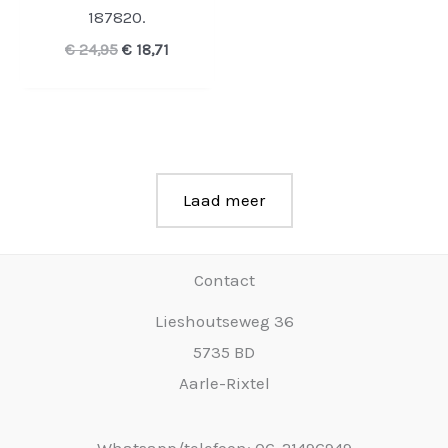
187820.
Oorspronkelijke
Huidige
€
24,95
€
18,71
prijs
prijs
was:
is:
€ 24,95.
€ 18,71.
Laad meer
Contact
Lieshoutseweg 36
5735 BD
Aarle-Rixtel
Whatsapp/telefoon: 06-21496949